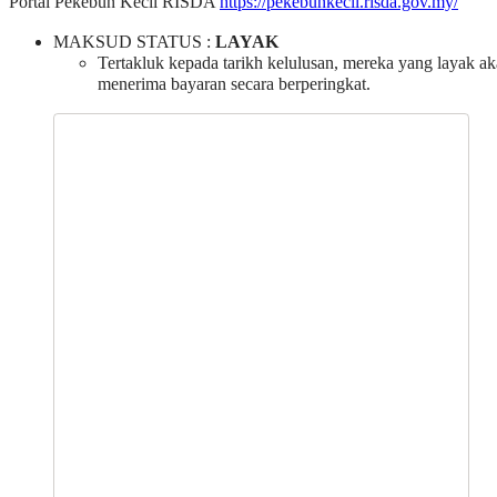
Portal Pekebun Kecil RISDA
https://pekebunkecil.risda.gov.my/
MAKSUD STATUS :
LAYAK
Tertakluk kepada tarikh kelulusan, mereka yang layak a
menerima bayaran secara berperingkat.