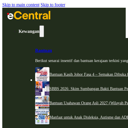
Skip to main content
Skip to footer
Kewangan
Bantuan
Berikut senarai insentif dan bantuan kerajaan terkini ya
Bantuan Kasih Johor Fasa 4 – Semakan Dibuka 8
SBBS 2026: Skim Sumbangan Bakti Bantuan Per
Bantuan Usahawan Orang Asli 2027 (Wilayah Pe
Manfaat untuk Anak Disleksia, Autisme dan 