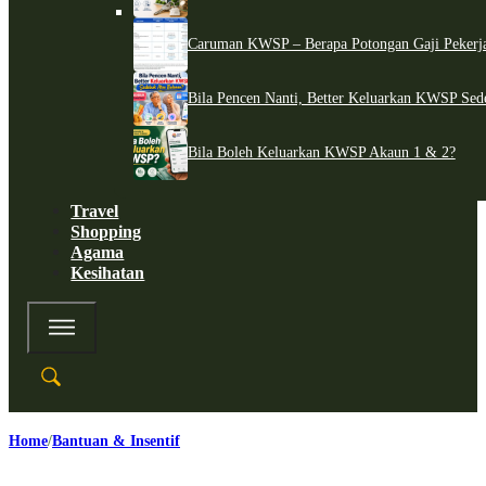
Caruman KWSP – Berapa Potongan Gaji Pekerj
Bila Pencen Nanti, Better Keluarkan KWSP Sed
Bila Boleh Keluarkan KWSP Akaun 1 & 2?
Travel
Shopping
Agama
Kesihatan
Home
Bantuan & Insentif