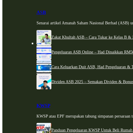
ASB
Senarai artikel Amanah Saham Nasional Berhad (ASB) un
Zakat Khultah ASB – Cara Tukar ke Kelas B & 
Pengeluaran ASB Online – Had Dinaikkan RM5
Cara Keluarkan Duit ASB, Had Pengeluaran & 
Dividen ASB 2025 – Semakan Dividen & Bonus
KWSP
KWSP atau EPF merupakan tabung simpanan persaraan te
Panduan Pengeluaran KWSP Untuk Beli Rumah