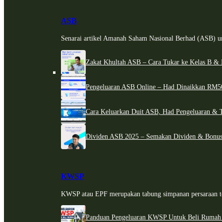
ASB
Senarai artikel Amanah Saham Nasional Berhad (ASB) un
Zakat Khultah ASB – Cara Tukar ke Kelas B & 
Pengeluaran ASB Online – Had Dinaikkan RM5
Cara Keluarkan Duit ASB, Had Pengeluaran & 
Dividen ASB 2025 – Semakan Dividen & Bonus
KWSP
KWSP atau EPF merupakan tabung simpanan persaraan te
Panduan Pengeluaran KWSP Untuk Beli Rumah