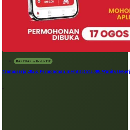
BANTUAN & INSENTIF
MamaKerja 2026: Permohonan Insentif RM1,000 Wanita Bekerj