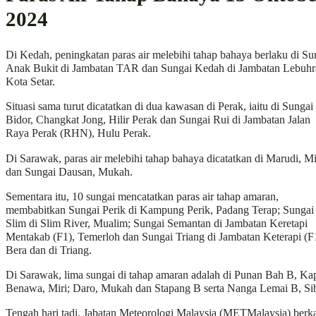
2024
Di Kedah, peningkatan paras air melebihi tahap bahaya berlaku di Su
Anak Bukit di Jambatan TAR dan Sungai Kedah di Jambatan Lebuhr
Kota Setar.
Situasi sama turut dicatatkan di dua kawasan di Perak, iaitu di Sungai
Bidor, Changkat Jong, Hilir Perak dan Sungai Rui di Jambatan Jalan
Raya Perak (RHN), Hulu Perak.
Di Sarawak, paras air melebihi tahap bahaya dicatatkan di Marudi, Mi
dan Sungai Dausan, Mukah.
Sementara itu, 10 sungai mencatatkan paras air tahap amaran,
membabitkan Sungai Perik di Kampung Perik, Padang Terap; Sungai
Slim di Slim River, Mualim; Sungai Semantan di Jambatan Keretapi
Mentakab (F1), Temerloh dan Sungai Triang di Jambatan Keterapi (F
Bera dan di Triang.
Di Sarawak, lima sungai di tahap amaran adalah di Punan Bah B, Kap
Benawa, Miri; Daro, Mukah dan Stapang B serta Nanga Lemai B, Si
Tengah hari tadi, Jabatan Meteorologi Malaysia (METMalaysia) berka