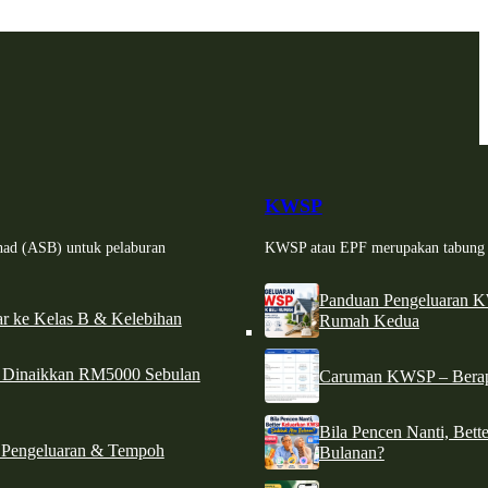
KWSP
had (ASB) untuk pelaburan
KWSP atau EPF merupakan tabung si
Panduan Pengeluaran 
r ke Kelas B & Kelebihan
Rumah Kedua
d Dinaikkan RM5000 Sebulan
Caruman KWSP – Berapa
Bila Pencen Nanti, Bet
 Pengeluaran & Tempoh
Bulanan?