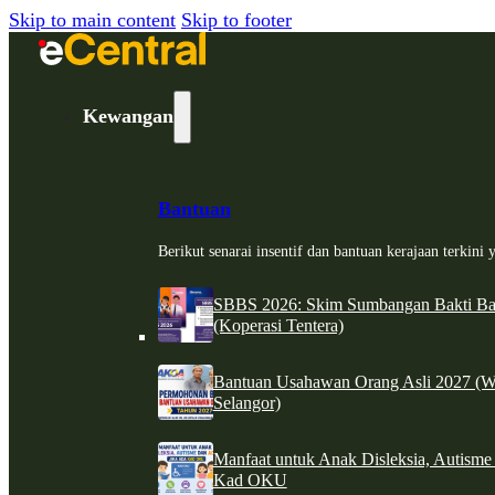
Skip to main content
Skip to footer
Kewangan
Bantuan
Berikut senarai insentif dan bantuan kerajaan terkin
SBBS 2026: Skim Sumbangan Bakti Ban
(Koperasi Tentera)
Bantuan Usahawan Orang Asli 2027 (W
Selangor)
Manfaat untuk Anak Disleksia, Autism
Kad OKU