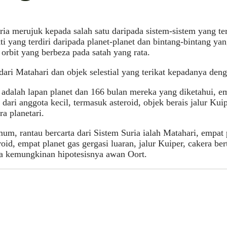
ria merujuk kepada salah satu daripada sistem-sistem yang te
i yang terdiri daripada planet-planet dan bintang-bintang ya
orbit yang berbeza pada satah yang rata.
i dari Matahari dan objek selestial yang terikat kepadanya deng
 adalah lapan planet dan 166 bulan mereka yang diketahui, em
n dari anggota kecil, termasuk asteroid, objek berais jalur Ku
ra planetari.
um, rantau bercarta dari Sistem Suria ialah Matahari, empat p
eroid, empat planet gas gergasi luaran, jalur Kuiper, cakera be
a kemungkinan hipotesisnya awan Oort.