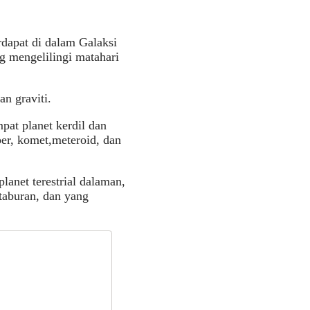
rdapat di dalam Galaksi
ng mengelilingi matahari
an graviti.
pat planet kerdil dan
iper, komet,meteroid, dan
lanet terestrial dalaman,
rtaburan, dan yang