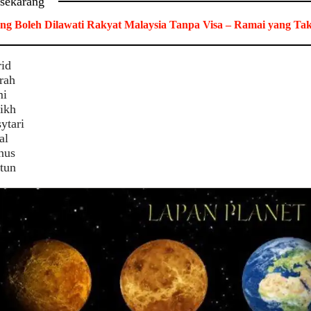
 sekarang
ng Boleh Dilawati Rakyat Malaysia Tanpa Visa – Ramai yang Ta
rid
rah
i
ikh
ytari
al
nus
tun