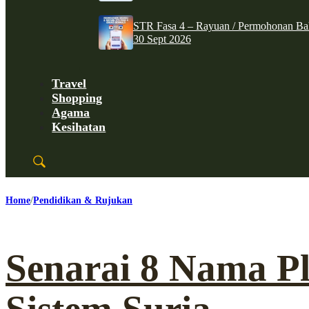
STR Fasa 4 – Rayuan / Permohonan Ba
30 Sept 2026
Travel
Shopping
Agama
Kesihatan
Home
Pendidikan & Rujukan
Senarai 8 Nama P