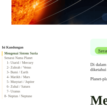
Isi Kandungan
Saya
Mengenai Sistem Suria
Senarai Nama Planet
1- Utarid / Mercury
Di dalam 
2- Zuhrah / Venus
diketahui
3- Bumi / Earth
4- Marikh / Mars
Planet-pl
5- Musytari / Jupiter
6- Zuhal / Saturn
7- Uranus
Me
8- Neptun / Neptune