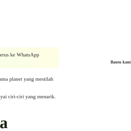
 terus ke WhatsApp
Bantu kami 
nama planet yang mestilah
ai ciri-ciri yang menarik.
ia