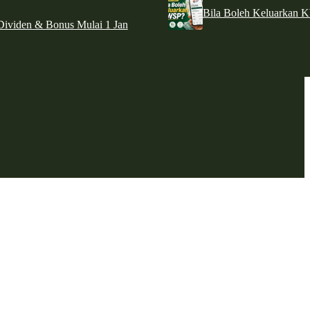
Bila Boleh Keluarkan 
ividen & Bonus Mulai 1 Jan