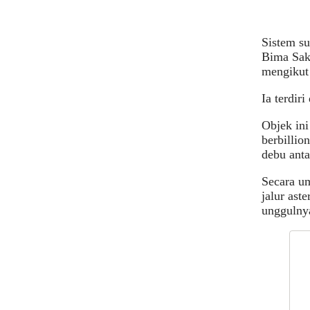
Sistem su
Bima Sakt
mengikut 
Ia terdir
Objek ini
berbillio
debu anta
Secara um
jalur ast
unggulny