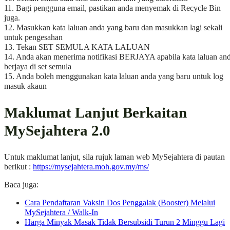
11. Bagi pengguna email, pastikan anda menyemak di Recycle Bin
juga.
12. Masukkan kata laluan anda yang baru dan masukkan lagi sekali
untuk pengesahan
13. Tekan SET SEMULA KATA LALUAN
14. Anda akan menerima notifikasi BERJAYA apabila kata laluan an
berjaya di set semula
15. Anda boleh menggunakan kata laluan anda yang baru untuk log
masuk akaun
Maklumat Lanjut Berkaitan
MySejahtera 2.0
Untuk maklumat lanjut, sila rujuk laman web MySejahtera di pautan
berikut :
https://mysejahtera.moh.gov.my/ms/
Baca juga:
Cara Pendaftaran Vaksin Dos Penggalak (Booster) Melalui
MySejahtera / Walk-In
Harga Minyak Masak Tidak Bersubsidi Turun 2 Minggu Lagi