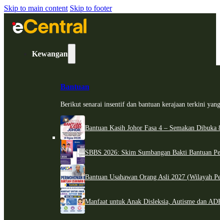
Skip to main content
Skip to footer
Kewangan
Bantuan
Berikut senarai insentif dan bantuan kerajaan terkini ya
Bantuan Kasih Johor Fasa 4 – Semakan Dibuka 8
SBBS 2026: Skim Sumbangan Bakti Bantuan Per
Bantuan Usahawan Orang Asli 2027 (Wilayah Pe
Manfaat untuk Anak Disleksia, Autisme dan 