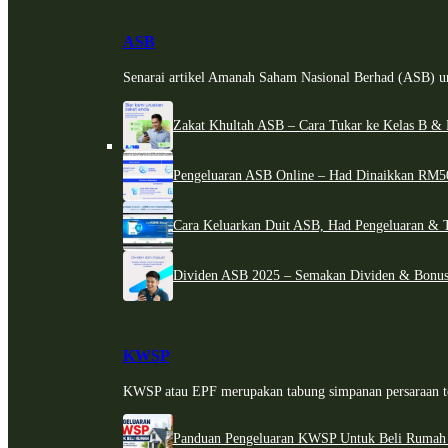
ASB
Senarai artikel Amanah Saham Nasional Berhad (ASB) un
Zakat Khultah ASB – Cara Tukar ke Kelas B & 
Pengeluaran ASB Online – Had Dinaikkan RM5
Cara Keluarkan Duit ASB, Had Pengeluaran & 
Dividen ASB 2025 – Semakan Dividen & Bonus
KWSP
KWSP atau EPF merupakan tabung simpanan persaraan te
Panduan Pengeluaran KWSP Untuk Beli Rumah