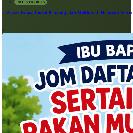
INFO & PANDUAN
e-Warga Emas: Portal Penyampaian Maklumat, Hebahan & Ke