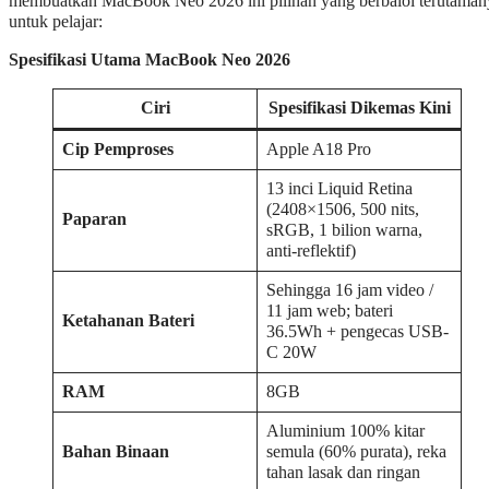
membuatkan MacBook Neo 2026 ini pilihan yang berbaloi terutaman
untuk pelajar:
Spesifikasi Utama MacBook Neo 2026
Ciri
Spesifikasi Dikemas Kini
Cip Pemproses
Apple A18 Pro
13 inci Liquid Retina
(2408×1506, 500 nits,
Paparan
sRGB, 1 bilion warna,
anti-reflektif)
Sehingga 16 jam video /
11 jam web; bateri
Ketahanan Bateri
36.5Wh + pengecas USB-
C 20W
RAM
8GB
Aluminium 100% kitar
Bahan Binaan
semula (60% purata), reka
tahan lasak dan ringan