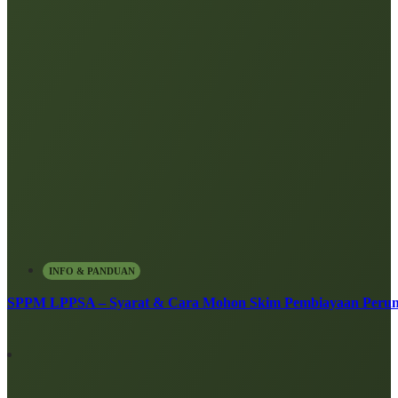
INFO & PANDUAN
SPPM LPPSA – Syarat & Cara Mohon Skim Pembiayaan Peru