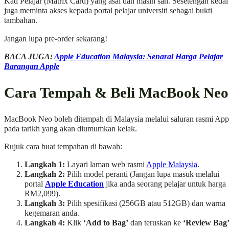
Kad Pelajar (Matrix Card) yang asal dan masih sah. Sesetengah kedai
juga meminta akses kepada portal pelajar universiti sebagai bukti
tambahan.
Jangan lupa pre-order sekarang!
BACA JUGA:
Apple Education Malaysia: Senarai Harga Pelajar
Barangan Apple
Cara Tempah & Beli MacBook Neo
MacBook Neo boleh ditempah di Malaysia melalui saluran rasmi App
pada tarikh yang akan diumumkan kelak.
Rujuk cara buat tempahan di bawah:
Langkah 1:
Layari laman web rasmi
Apple Malaysia
.
Langkah 2:
Pilih model peranti (Jangan lupa masuk melalui
portal
Apple Education
jika anda seorang pelajar untuk harga
RM2,099).
Langkah 3:
Pilih spesifikasi (256GB atau 512GB) dan warna
kegemaran anda.
Langkah 4:
Klik
‘Add to Bag’
dan teruskan ke
‘Review Bag