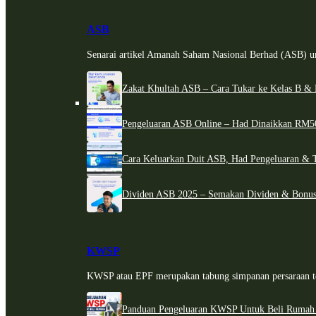
ASB
Senarai artikel Amanah Saham Nasional Berhad (ASB) un
Zakat Khultah ASB – Cara Tukar ke Kelas B & 
Pengeluaran ASB Online – Had Dinaikkan RM5
Cara Keluarkan Duit ASB, Had Pengeluaran & 
Dividen ASB 2025 – Semakan Dividen & Bonus
KWSP
KWSP atau EPF merupakan tabung simpanan persaraan te
Panduan Pengeluaran KWSP Untuk Beli Rumah