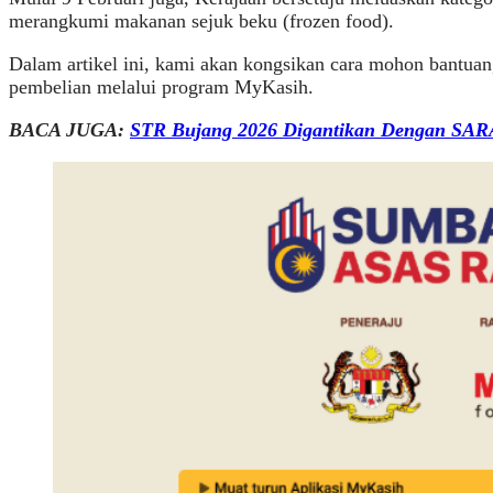
merangkumi makanan sejuk beku (frozen food).
Dalam artikel ini, kami akan kongsikan cara mohon bantua
pembelian melalui program MyKasih.
BACA JUGA:
STR Bujang 2026 Digantikan Dengan SA