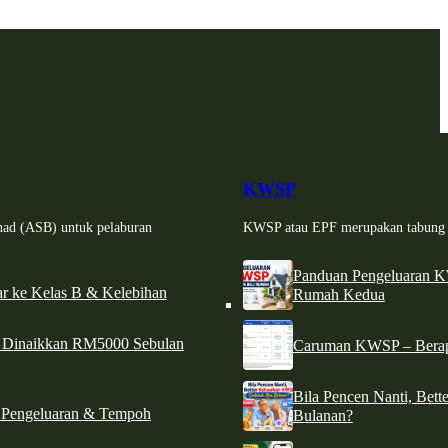
KWSP
had (ASB) untuk pelaburan
KWSP atau EPF merupakan tabung si
Panduan Pengeluaran 
r ke Kelas B & Kelebihan
Rumah Kedua
d Dinaikkan RM5000 Sebulan
Caruman KWSP – Berapa
Bila Pencen Nanti, Bet
 Pengeluaran & Tempoh
Bulanan?