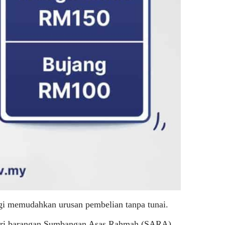
i memudahkan urusan pembelian tanpa tunai.
egori barangan Sumbangan Asas Rahmah (SARA)