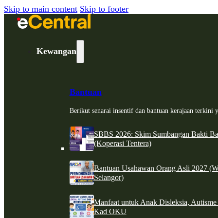
Skip to main content
Skip to footer
Kewangan
Bantuan
Berikut senarai insentif dan bantuan kerajaan terkin
SBBS 2026: Skim Sumbangan Bakti Ban
(Koperasi Tentera)
Bantuan Usahawan Orang Asli 2027 (W
Selangor)
Manfaat untuk Anak Disleksia, Autism
Kad OKU