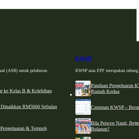
KWSP
had (ASB) untuk pelaburan
KWSP atau EPF merupakan tabung si
Panduan Pengeluaran 
r ke Kelas B & Kelebihan
Rumah Kedua
d Dinaikkan RM5000 Sebulan
Caruman KWSP – Berapa
Bila Pencen Nanti, Bet
 Pengeluaran & Tempoh
Bulanan?