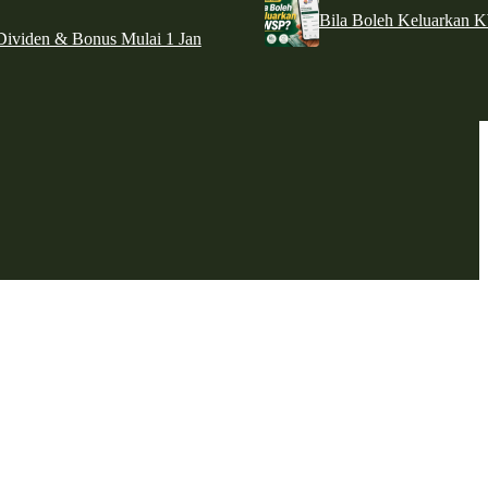
Bila Boleh Keluarkan 
ividen & Bonus Mulai 1 Jan