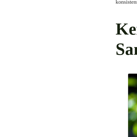
konsisten
Ke
Sa