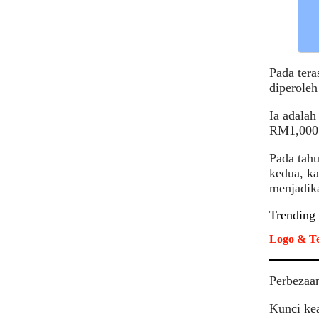
Pada tera
diperoleh
Ia adala
RM1,000 
Pada tah
kedua, k
menjadik
Trending
Logo & Te
Perbezaan
Kunci kea