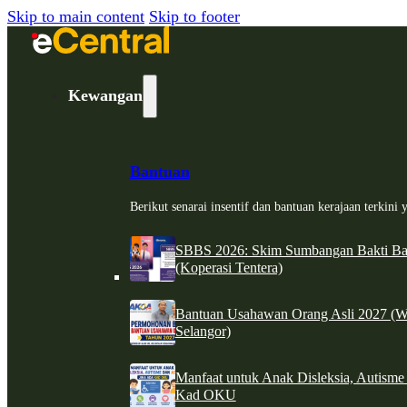
Skip to main content
Skip to footer
Kewangan
Bantuan
Berikut senarai insentif dan bantuan kerajaan terkin
SBBS 2026: Skim Sumbangan Bakti Ban
(Koperasi Tentera)
Bantuan Usahawan Orang Asli 2027 (W
Selangor)
Manfaat untuk Anak Disleksia, Autism
Kad OKU