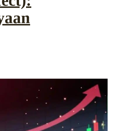
ect):
yaan