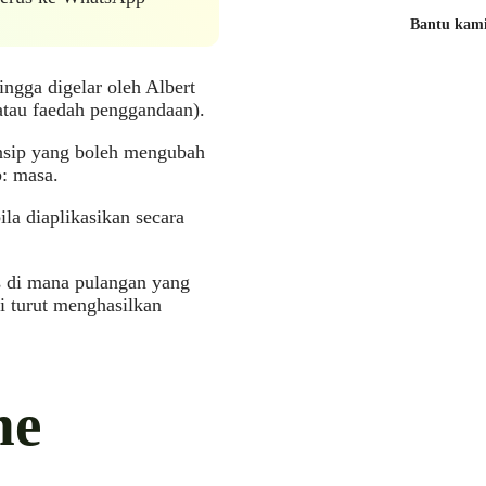
Bantu kami 
ngga digelar oleh Albert
(atau faedah penggandaan).
insip yang boleh mengubah
b: masa.
la diaplikasikan secara
s di mana pulangan yang
i turut menghasilkan
me