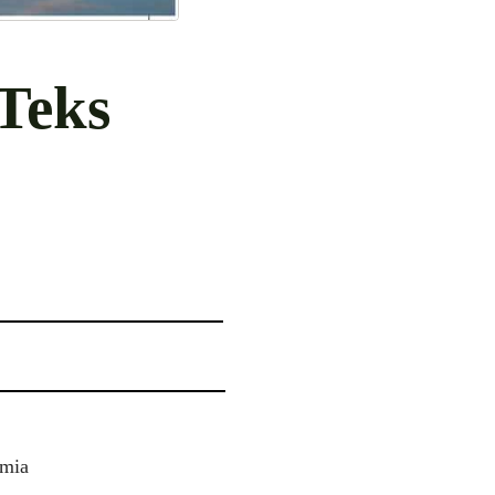
Teks
imia