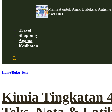
Manfaat untuk Anak Disleksia, Autism
Kad OKU
Travel
Shopping
Agama
Kesihatan
Home
Buku Teks
Kimia Tingkatan 