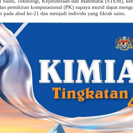
 Sains, Teknologi, Kejuruteraan dan Matematik (STEM), kem
 dan pemikiran komputasional (PK) supaya murid dapat meng
n pada abad ke-21 dan menjadi individu yang fikrah sains.