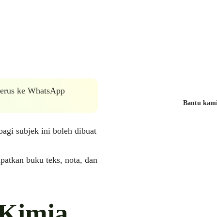
 terus ke WhatsApp
Bantu kami 
agi subjek ini boleh dibuat
patkan buku teks, nota, dan
 Kimia