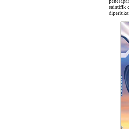
penerapan
saintifik
diperluka