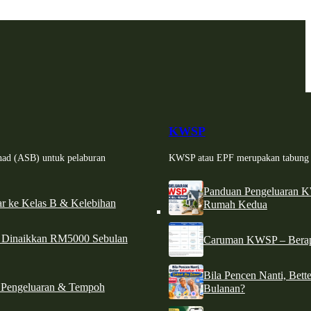
KWSP
had (ASB) untuk pelaburan
KWSP atau EPF merupakan tabung si
Panduan Pengeluaran 
r ke Kelas B & Kelebihan
Rumah Kedua
d Dinaikkan RM5000 Sebulan
Caruman KWSP – Berapa
Bila Pencen Nanti, Bet
 Pengeluaran & Tempoh
Bulanan?