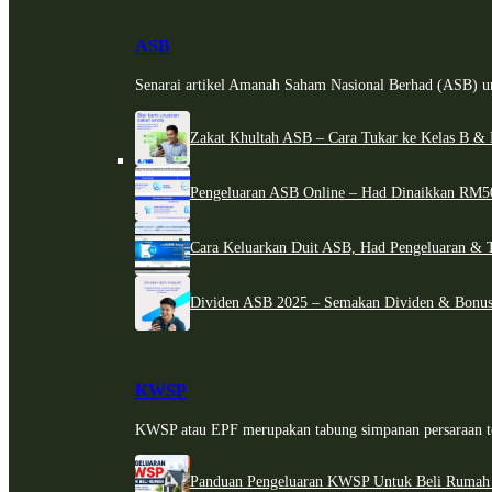
ASB
Senarai artikel Amanah Saham Nasional Berhad (ASB) un
Zakat Khultah ASB – Cara Tukar ke Kelas B & 
Pengeluaran ASB Online – Had Dinaikkan RM5
Cara Keluarkan Duit ASB, Had Pengeluaran & 
Dividen ASB 2025 – Semakan Dividen & Bonus
KWSP
KWSP atau EPF merupakan tabung simpanan persaraan te
Panduan Pengeluaran KWSP Untuk Beli Rumah