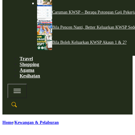
Caruman KWSP – Berapa Potongan Gaji Pekerj
Bila Pencen Nanti, Better Keluarkan KWSP Sed
Bila Boleh Keluarkan KWSP Akaun 1 & 2?
Travel
Shopping
Agama
Kesihatan
Home
Kewangan & Pelaburan