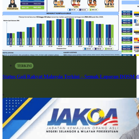
TERKINI
Status Gaji Rakyat Malaysia Terkini – Semak Laporan DOSM di