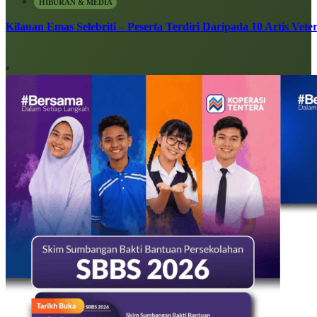
HIBURAN & MEDIA
Kilauan Emas Selebriti – Peserta Terdiri Daripada 10 Artis Vete