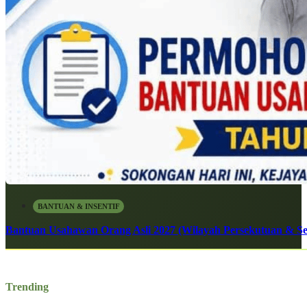
BANTUAN & INSENTIF
Bantuan Usahawan Orang Asli 2027 (Wilayah Persekutuan & Se
Trending