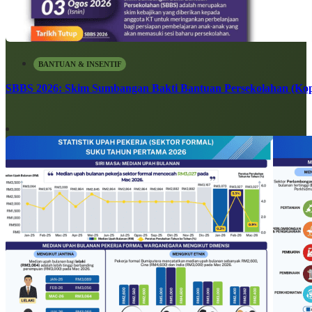
BANTUAN & INSENTIF
SBBS 2026: Skim Sumbangan Bakti Bantuan Persekolahan (Kope