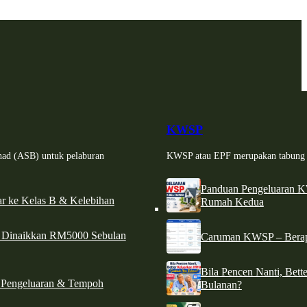
KWSP
had (ASB) untuk pelaburan
KWSP atau EPF merupakan tabung si
Panduan Pengeluaran 
r ke Kelas B & Kelebihan
Rumah Kedua
d Dinaikkan RM5000 Sebulan
Caruman KWSP – Berapa
Bila Pencen Nanti, Bet
 Pengeluaran & Tempoh
Bulanan?