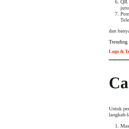
QR 
jur
Pem
Tel
dan banya
Trending
Logo & Te
Ca
Untuk pe
langkah-l
Mas