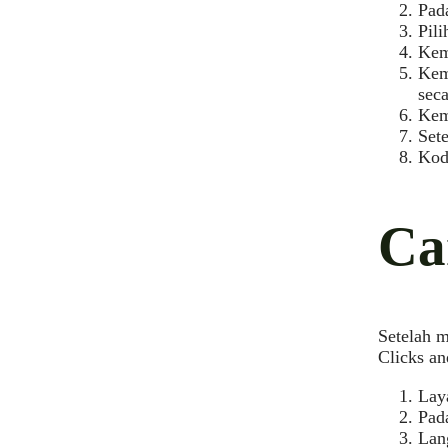
Pad
Pil
Kem
Kem
seca
Kem
Sete
Kod 
Ca
Setelah 
Clicks a
Lay
Pada
Lan