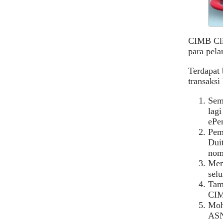
CIMB Cli
para pel
Terdapat
transaksi
Sem
lagi
ePe
Pem
Dui
nom
Mem
selu
Tam
CIM
Moh
ASN