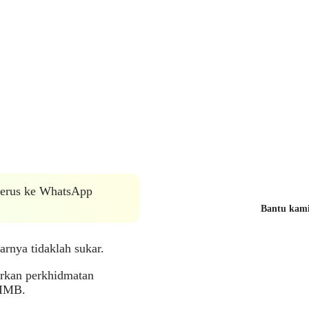
 terus ke WhatsApp
Bantu kami 
rnya tidaklah sukar.
rkan perkhidmatan
CIMB.