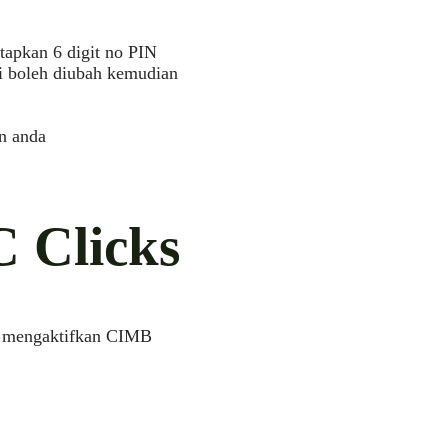
apkan 6 digit no PIN
i boleh diubah kemudian
an anda
 Clicks
h mengaktifkan CIMB