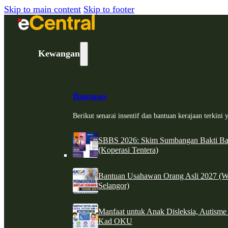
Skip to main content
Skip to footer
Kewangan
Bantuan
Berikut senarai insentif dan bantuan kerajaan terkin
SBBS 2026: Skim Sumbangan Bakti Ban
(Koperasi Tentera)
Bantuan Usahawan Orang Asli 2027 (W
Selangor)
Manfaat untuk Anak Disleksia, Autism
Kad OKU