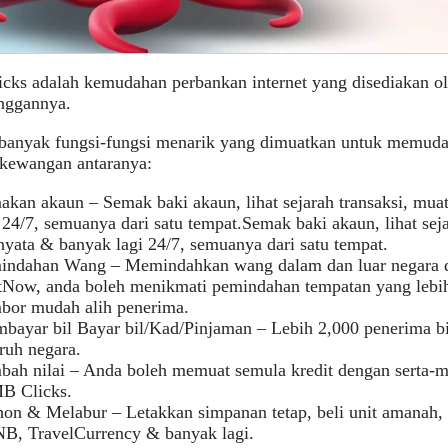
cks adalah kemudahan perbankan internet yang disediakan 
anggannya.
 banyak fungsi-fungsi menarik yang dimuatkan untuk memud
 kewangan antaranya:
akan akaun – Semak baki akaun, lihat sejarah transaksi, mua
 24/7, semuanya dari satu tempat.Semak baki akaun, lihat seja
nyata & banyak lagi 24/7, semuanya dari satu tempat.
indahan Wang – Memindahkan wang dalam dan luar negara 
tNow, anda boleh menikmati pemindahan tempatan yang lebi
bor mudah alih penerima.
bayar bil Bayar bil/Kad/Pinjaman – Lebih 2,000 penerima b
ruh negara.
bah nilai – Anda boleh memuat semula kredit dengan serta-m
B Clicks.
on & Melabur – Letakkan simpanan tetap, beli unit amanah, 
B, TravelCurrency & banyak lagi.