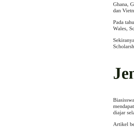
Ghana, Gr
dan Vietn
Pada tahu
Wales, Sc
Sekirany
Scholarsh
Je
Biasisswa
mendapat
diajar se
Artikel b