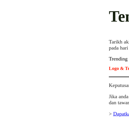
Te
Tarikh ak
pada hari
Trending
Logo & Te
Keputusa
Jika anda
dan tawar
>
Dapatk