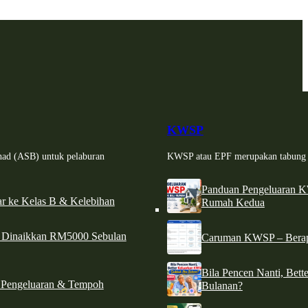
KWSP
had (ASB) untuk pelaburan
KWSP atau EPF merupakan tabung si
Panduan Pengeluaran 
r ke Kelas B & Kelebihan
Rumah Kedua
d Dinaikkan RM5000 Sebulan
Caruman KWSP – Berapa
Bila Pencen Nanti, Bet
 Pengeluaran & Tempoh
Bulanan?