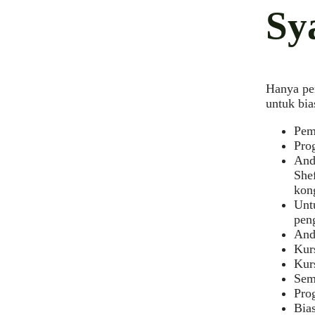
Sy
Hanya pe
untuk bi
Pem
Pro
And
Shef
kon
Unt
peng
Anda
Kur
Kur
Sem
Pro
Bia