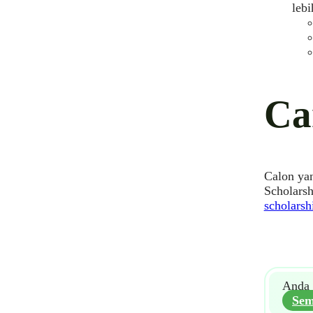
lebi
Ca
Calon ya
Scholarsh
scholarsh
Anda 
Sem