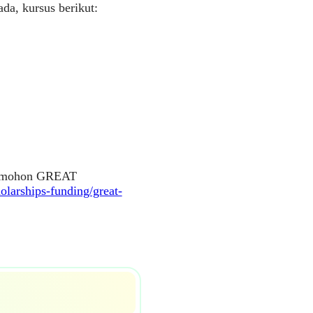
ada, kursus berikut:
 memohon GREAT
holarships-funding/great-