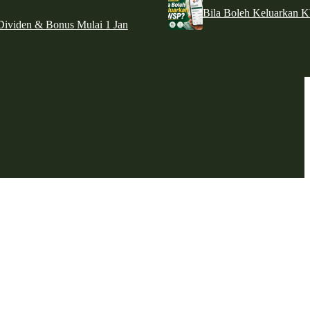
Bila Boleh Keluarkan 
ividen & Bonus Mulai 1 Jan