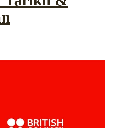
: Tarikh &
an