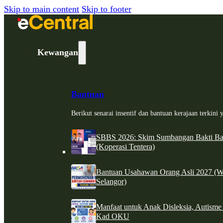
Skip to main content
Skip to footer
Kewangan
Bantuan
Berikut senarai insentif dan bantuan kerajaan terkin
SBBS 2026: Skim Sumbangan Bakti Ban
(Koperasi Tentera)
Bantuan Usahawan Orang Asli 2027 (W
Selangor)
Manfaat untuk Anak Disleksia, Autism
Kad OKU