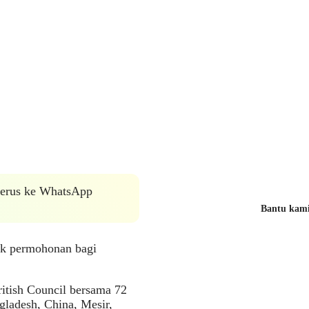
 terus ke WhatsApp
Bantu kami 
uk permohonan bagi
itish Council bersama 72
gladesh, China, Mesir,