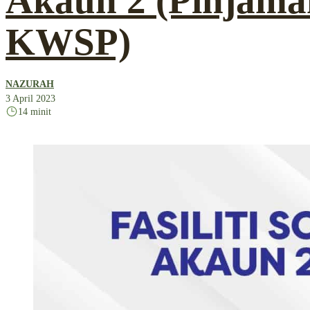
Akaun 2 (Pinjama
KWSP)
NAZURAH
3 April 2023
14 minit