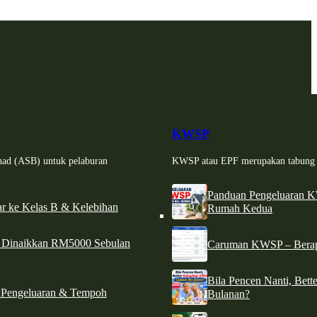
KWSP
had (ASB) untuk pelaburan
KWSP atau EPF merupakan tabung si
Panduan Pengeluaran 
r ke Kelas B & Kelebihan
Rumah Kedua
d Dinaikkan RM5000 Sebulan
Caruman KWSP – Berapa
Bila Pencen Nanti, Bet
 Pengeluaran & Tempoh
Bulanan?