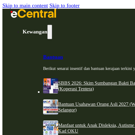
Skip to main content
Skip to footer
Kewangan
Bantuan
Berikut senarai insentif dan bantuan kerajaan terkin
SBBS 2026: Skim Sumbangan Bakti Ban
(Koperasi Tentera)
Bantuan Usahawan Orang Asli 2027 (W
Selangor)
Manfaat untuk Anak Disleksia, Autism
Kad OKU