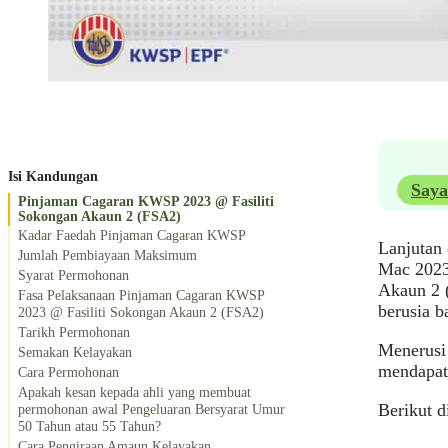
Isi Kandungan
Saya
Pinjaman Cagaran KWSP 2023 @ Fasiliti
Sokongan Akaun 2 (FSA2)
Kadar Faedah Pinjaman Cagaran KWSP
Lanjutan
Jumlah Pembiayaan Maksimum
Mac 2023
Syarat Permohonan
Akaun 2 
Fasa Pelaksanaan Pinjaman Cagaran KWSP
berusia b
2023 @ Fasiliti Sokongan Akaun 2 (FSA2)
Tarikh Permohonan
Menerusi
Semakan Kelayakan
mendapatk
Cara Permohonan
Apakah kesan kepada ahli yang membuat
Berikut d
permohonan awal Pengeluaran Bersyarat Umur
50 Tahun atau 55 Tahun?
Cara Pengiraan Amaun Kelayakan