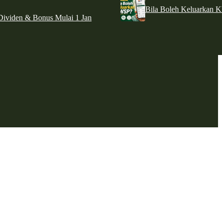
Bila Boleh Keluarkan 
ividen & Bonus Mulai 1 Jan