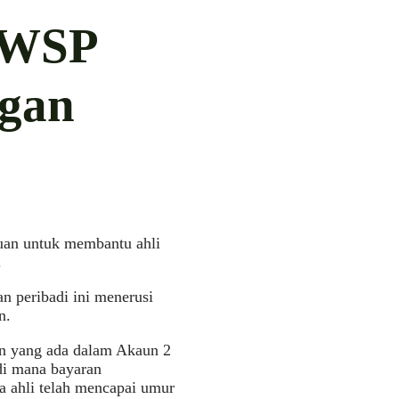
KWSP
ngan
uan untuk membantu ahli
.
 peribadi ini menerusi
n.
n yang ada dalam Akaun 2
di mana bayaran
la ahli telah mencapai umur