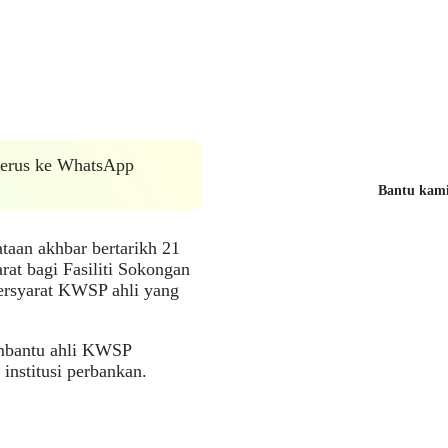
 terus ke WhatsApp
Bantu kami 
aan akhbar bertarikh 21
at bagi Fasiliti Sokongan
rsyarat KWSP ahli yang
embantu ahli KWSP
nstitusi perbankan.