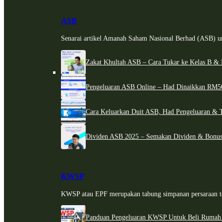
ASB
Senarai artikel Amanah Saham Nasional Berhad (ASB) un
Zakat Khultah ASB – Cara Tukar ke Kelas B & 
Pengeluaran ASB Online – Had Dinaikkan RM5
Cara Keluarkan Duit ASB, Had Pengeluaran & 
Dividen ASB 2025 – Semakan Dividen & Bonus
KWSP
KWSP atau EPF merupakan tabung simpanan persaraan te
Panduan Pengeluaran KWSP Untuk Beli Rumah