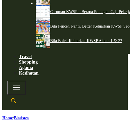
Caruman KWSP – Berapa Potongan Gaji Pekerj
Bila Pencen Nanti, Better Keluarkan KWSP Sed
Bila Boleh Keluarkan KWSP Akaun 1 & 2?
Travel
Shopping
Agama
Kesihatan
Home
Biasiswa