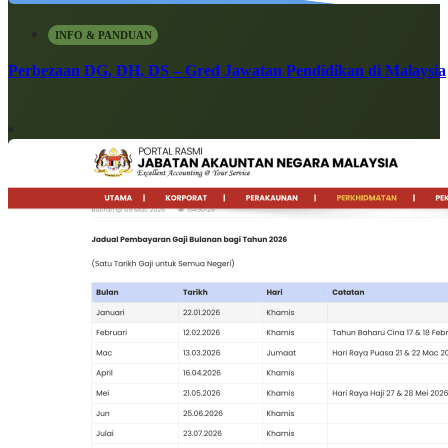
INFO & PANDUAN
Perbezaan DG, DH, DS – Gred Jawatan Pendidikan di Malaysia