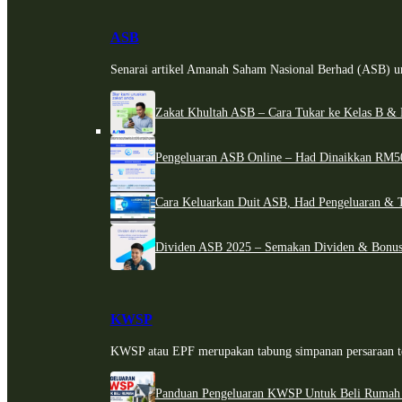
ASB
Senarai artikel Amanah Saham Nasional Berhad (ASB) un
Zakat Khultah ASB – Cara Tukar ke Kelas B & 
Pengeluaran ASB Online – Had Dinaikkan RM5
Cara Keluarkan Duit ASB, Had Pengeluaran & 
Dividen ASB 2025 – Semakan Dividen & Bonus
KWSP
KWSP atau EPF merupakan tabung simpanan persaraan te
Panduan Pengeluaran KWSP Untuk Beli Rumah