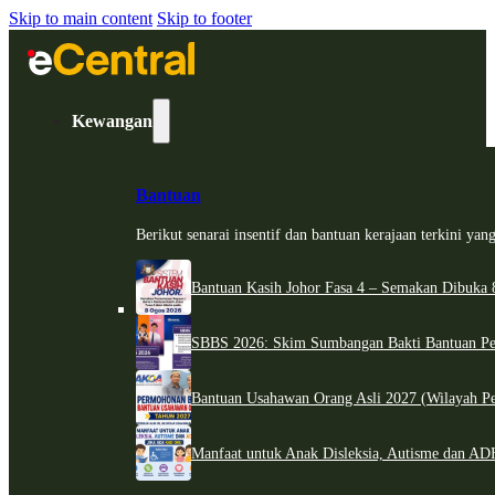
Skip to main content
Skip to footer
Kewangan
Bantuan
Berikut senarai insentif dan bantuan kerajaan terkini ya
Bantuan Kasih Johor Fasa 4 – Semakan Dibuka 8
SBBS 2026: Skim Sumbangan Bakti Bantuan Per
Bantuan Usahawan Orang Asli 2027 (Wilayah Pe
Manfaat untuk Anak Disleksia, Autisme dan 