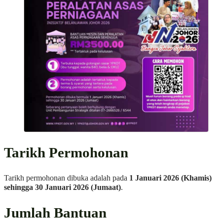
Tarikh Permohonan
Tarikh permohonan dibuka adalah pada
1 Januari 2026 (Khamis)
sehingga 30 Januari 2026 (Jumaat)
.
Jumlah Bantuan