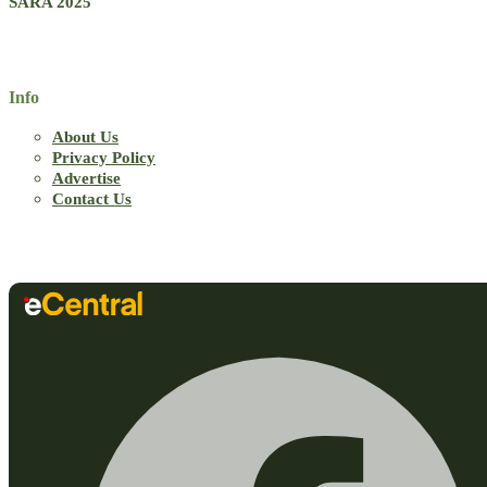
SARA 2025
Info
About Us
Privacy Policy
Advertise
Contact Us