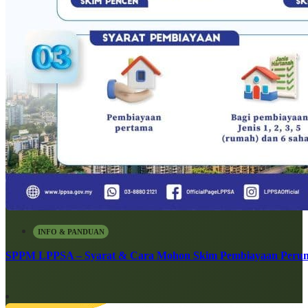
INFO & PANDUAN
SPPM LPPSA – Syarat & Cara Mohon Skim Pembiayaan Peru