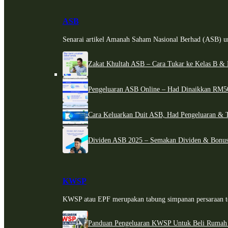
ASB
Senarai artikel Amanah Saham Nasional Berhad (ASB) un
Zakat Khultah ASB – Cara Tukar ke Kelas B & 
Pengeluaran ASB Online – Had Dinaikkan RM5
Cara Keluarkan Duit ASB, Had Pengeluaran & 
Dividen ASB 2025 – Semakan Dividen & Bonus
KWSP
KWSP atau EPF merupakan tabung simpanan persaraan te
Panduan Pengeluaran KWSP Untuk Beli Rumah