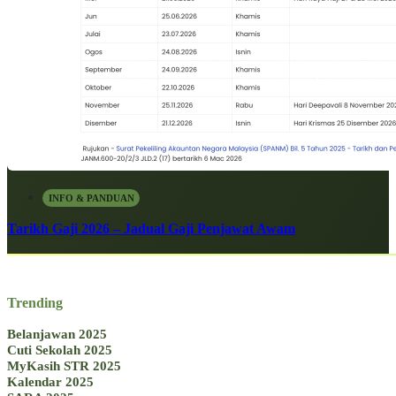
INFO & PANDUAN
Tarikh Gaji 2026 – Jadual Gaji Penjawat Awam
Trending
Belanjawan 2025
Cuti Sekolah 2025
MyKasih STR 2025
Kalendar 2025