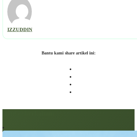
IZZUDDIN
Bantu kami share artikel ini:
Artikel berkaitan: