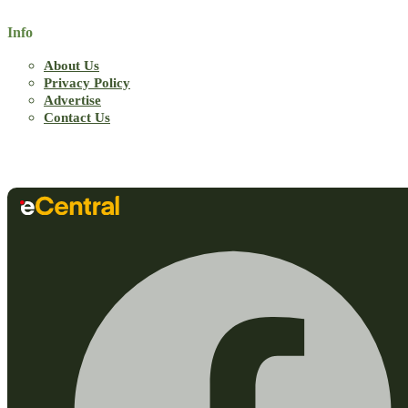
Info
About Us
Privacy Policy
Advertise
Contact Us