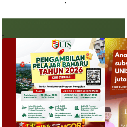
Artikel berkaitan: