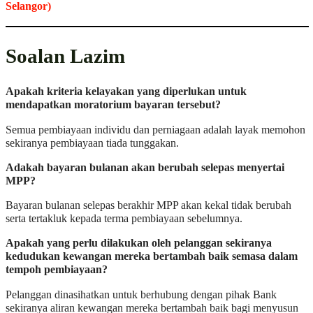
Selangor)
Soalan Lazim
Apakah kriteria kelayakan yang diperlukan untuk
mendapatkan moratorium bayaran tersebut?
Semua pembiayaan individu dan perniagaan adalah layak memohon
sekiranya pembiayaan tiada tunggakan.
Adakah bayaran bulanan akan berubah selepas menyertai
MPP?
Bayaran bulanan selepas berakhir MPP akan kekal tidak berubah
serta tertakluk kepada terma pembiayaan sebelumnya.
Apakah yang perlu dilakukan oleh pelanggan sekiranya
kedudukan kewangan mereka bertambah baik semasa dalam
tempoh pembiayaan?
Pelanggan dinasihatkan untuk berhubung dengan pihak Bank
sekiranya aliran kewangan mereka bertambah baik bagi menyusun