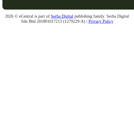
2026 © eCentral is part of
Serba Digital
publishing family. Serba Digital
Sdn Bhd 201801017213 (1279229-A) |
Privacy Policy