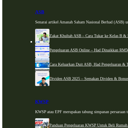
ASB
Senarai artikel Amanah Saham Nasional Berhad (ASB) un
Zakat Khultah ASB – Cara Tukar ke Kelas B & 
Pengeluaran ASB Online – Had Dinaikkan RM5
Cara Keluarkan Duit ASB, Had Pengeluaran & 
Dividen ASB 2025 – Semakan Dividen & Bonus
KWSP
KWSP atau EPF merupakan tabung simpanan persaraan te
Panduan Pengeluaran KWSP Untuk Beli Rumah