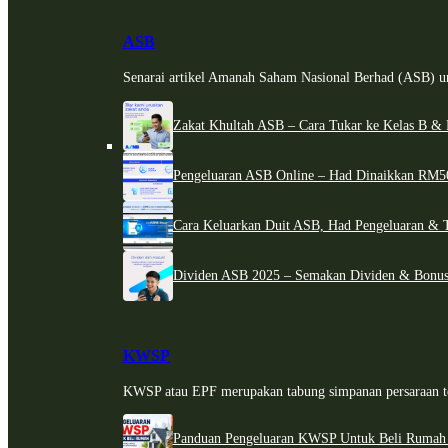
ASB
Senarai artikel Amanah Saham Nasional Berhad (ASB) un
Zakat Khultah ASB – Cara Tukar ke Kelas B & 
Pengeluaran ASB Online – Had Dinaikkan RM5
Cara Keluarkan Duit ASB, Had Pengeluaran & 
Dividen ASB 2025 – Semakan Dividen & Bonus
KWSP
KWSP atau EPF merupakan tabung simpanan persaraan te
Panduan Pengeluaran KWSP Untuk Beli Rumah