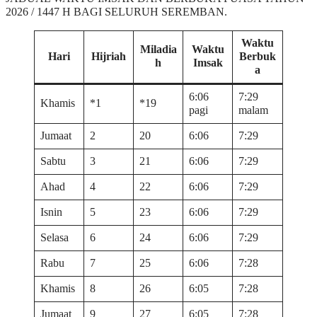
2026 / 1447 H BAGI SELURUH SEREMBAN.
Waktu
Miladia
Waktu
Hari
Hijriah
Berbuk
h
Imsak
a
6:06
7:29
Khamis
*1
*19
pagi
malam
Jumaat
2
20
6:06
7:29
Sabtu
3
21
6:06
7:29
Ahad
4
22
6:06
7:29
Isnin
5
23
6:06
7:29
Selasa
6
24
6:06
7:29
Rabu
7
25
6:06
7:28
Khamis
8
26
6:05
7:28
Jumaat
9
27
6:05
7:28