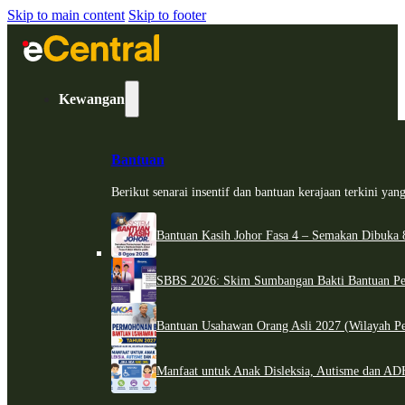
Skip to main content
Skip to footer
Kewangan
Bantuan
Berikut senarai insentif dan bantuan kerajaan terkini ya
Bantuan Kasih Johor Fasa 4 – Semakan Dibuka 8
SBBS 2026: Skim Sumbangan Bakti Bantuan Per
Bantuan Usahawan Orang Asli 2027 (Wilayah Pe
Manfaat untuk Anak Disleksia, Autisme dan 