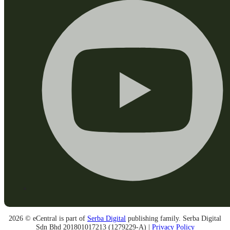
2026 © eCentral is part of
Serba Digital
publishing family. Serba Digital
Sdn Bhd 201801017213 (1279229-A) |
Privacy Policy