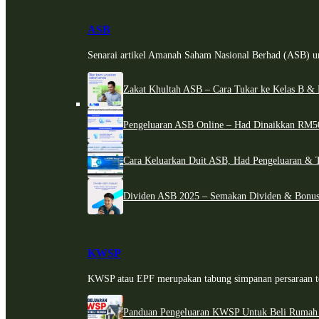
ASB
Senarai artikel Amanah Saham Nasional Berhad (ASB) un
Zakat Khultah ASB – Cara Tukar ke Kelas B & 
Pengeluaran ASB Online – Had Dinaikkan RM5
Cara Keluarkan Duit ASB, Had Pengeluaran & 
Dividen ASB 2025 – Semakan Dividen & Bonus
KWSP
KWSP atau EPF merupakan tabung simpanan persaraan te
Panduan Pengeluaran KWSP Untuk Beli Rumah