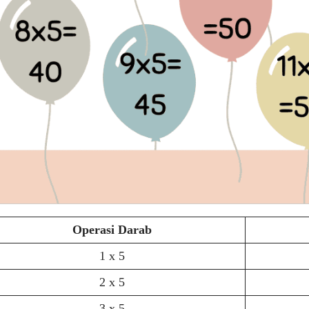
Operasi Darab
1 x 5
2 x 5
3 x 5