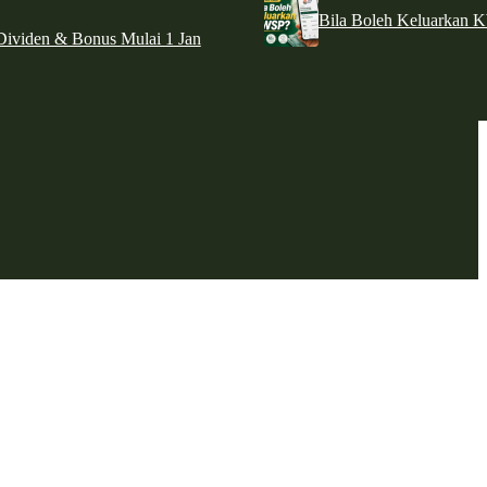
Bila Boleh Keluarkan 
ividen & Bonus Mulai 1 Jan