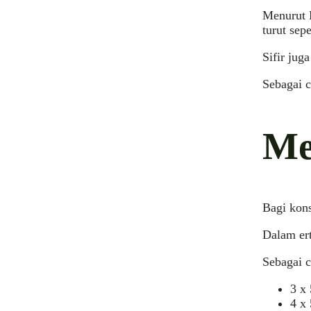
Menurut D
turut sepe
Sifir jug
Sebagai c
Me
Bagi kons
Dalam ert
Sebagai c
3 x
4 x