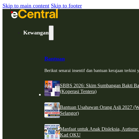
Skip to main content
Skip to footer
Kewangan
Bantuan
Berikut senarai insentif dan bantuan kerajaan terkin
SBBS 2026: Skim Sumbangan Bakti Ban
(Koperasi Tentera)
Bantuan Usahawan Orang Asli 2027 (W
Selangor)
Manfaat untuk Anak Disleksia, Autism
Kad OKU