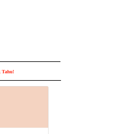
k Tahu!