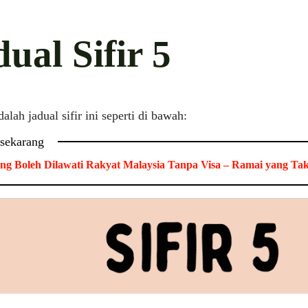
ual Sifir 5
alah jadual sifir ini seperti di bawah:
 sekarang
ng Boleh Dilawati Rakyat Malaysia Tanpa Visa – Ramai yang Ta