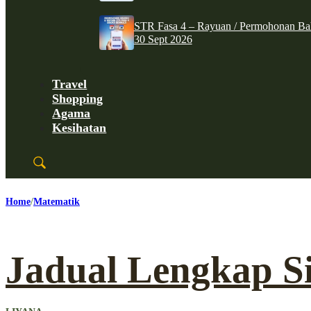
STR Fasa 4 – Rayuan / Permohonan Ba
30 Sept 2026
Travel
Shopping
Agama
Kesihatan
Home
Matematik
Jadual Lengkap Si