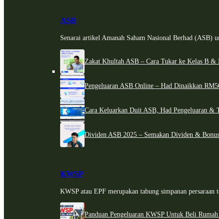
ASB
Senarai artikel Amanah Saham Nasional Berhad (ASB) un
Zakat Khultah ASB – Cara Tukar ke Kelas B & 
Pengeluaran ASB Online – Had Dinaikkan RM5
Cara Keluarkan Duit ASB, Had Pengeluaran & 
Dividen ASB 2025 – Semakan Dividen & Bonus
KWSP
KWSP atau EPF merupakan tabung simpanan persaraan te
Panduan Pengeluaran KWSP Untuk Beli Rumah