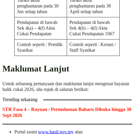
Tarikh akhir
Tarikh akhir
penghantaran pada 30
penghantaran pada 30
Jun setiap tahun
April setiap tahun
Pendapatan di bawah
Pendapatan di bawah
Sek 4(a) – 4(f) Akta
Sek 4(b) – 4(f) Akta
Cukai Pendapatan
Cukai Pendapatan 1967
Contoh seperti : Pemilik
Contoh seperti : Kerani /
Syarikat
Staff Syarikat
Maklumat Lanjut
Untuk sebarang pertanyaan dan maklumat lanjut mengenai bayaran
balik cukai 2026, sila rujuk di saluran berikut:
Trending sekarang
STR Fasa 4 – Rayuan / Permohonan Baharu Dibuka hingga 30
Sept 2026
Portal rasmi
www.hasil.gov.my
atau