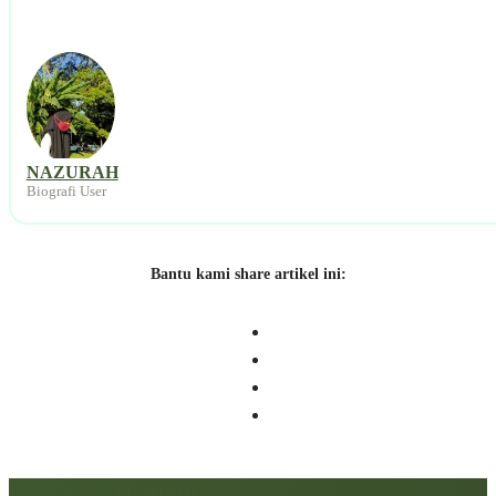
NAZURAH
Biografi User
Bantu kami share artikel ini:
Artikel berkaitan: