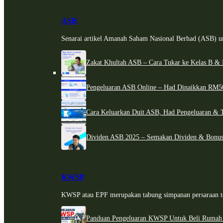
ASB
Senarai artikel Amanah Saham Nasional Berhad (ASB) un
Zakat Khultah ASB – Cara Tukar ke Kelas B & 
Pengeluaran ASB Online – Had Dinaikkan RM5
Cara Keluarkan Duit ASB, Had Pengeluaran & 
Dividen ASB 2025 – Semakan Dividen & Bonus
KWSP
KWSP atau EPF merupakan tabung simpanan persaraan te
Panduan Pengeluaran KWSP Untuk Beli Rumah