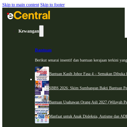
Skip to main content
Skip to footer
Kewangan
Bantuan
Berikut senarai insentif dan bantuan kerajaan terkini ya
Bantuan Kasih Johor Fasa 4 – Semakan Dibuka 8
SBBS 2026: Skim Sumbangan Bakti Bantuan Per
Bantuan Usahawan Orang Asli 2027 (Wilayah Pe
Manfaat untuk Anak Disleksia, Autisme dan 