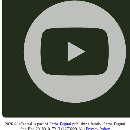
2026 © eCentral is part of
Serba Digital
publishing family. Serba Digital
Sdn Bhd 201801017213 (1279229-A) |
Privacy Policy