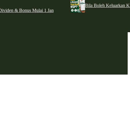
Bila Boleh Keluarkan 
ividen & Bonus Mulai 1 Jan