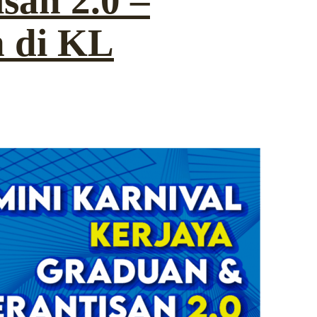
san 2.0 –
n di KL