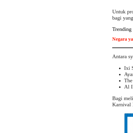
Untuk pro
bagi yan
Trending
Negara ya
Antara sy
Ixi 
Aya
The
Al 
Bagi meli
Karnival 