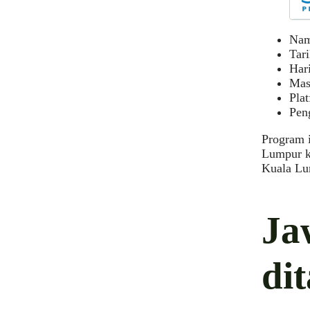
Nam
Tar
Hari
Mas
Pla
Pen
Program 
Lumpur k
Kuala Lu
Ja
di