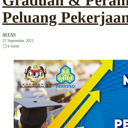
Graduan & Perani
Peluang Pekerjaa
AFFAN
25 September 2021
4 minit