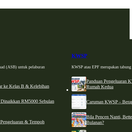
KWSP
had (ASB) untuk pelaburan
KWSP atau EPF merupakan tabung si
Panduan Pengeluaran 
r ke Kelas B & Kelebihan
Rumah Kedua
d Dinaikkan RM5000 Sebulan
Caruman KWSP – Berapa
Bila Pencen Nanti, Bet
 Pengeluaran & Tempoh
Bulanan?