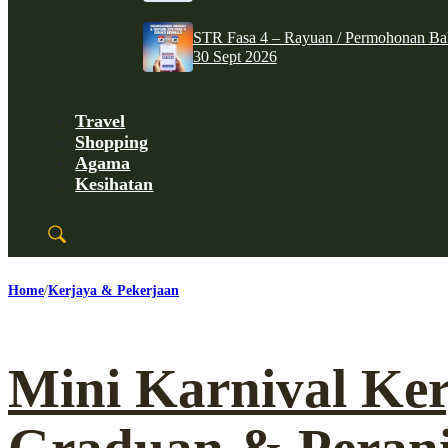
STR Fasa 4 – Rayuan / Permohonan Ba
30 Sept 2026
Travel
Shopping
Agama
Kesihatan
Home
Kerjaya & Pekerjaan
Mini Karnival Ke