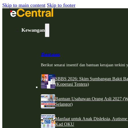
Skip to main content
Skip to footer
Kewangan
Bantuan
Berikut senarai insentif dan bantuan kerajaan terkin
SBBS 2026: Skim Sumbangan Bakti Ban
(Koperasi Tentera)
Bantuan Usahawan Orang Asli 2027 (W
Selangor)
Manfaat untuk Anak Disleksia, Autism
Kad OKU