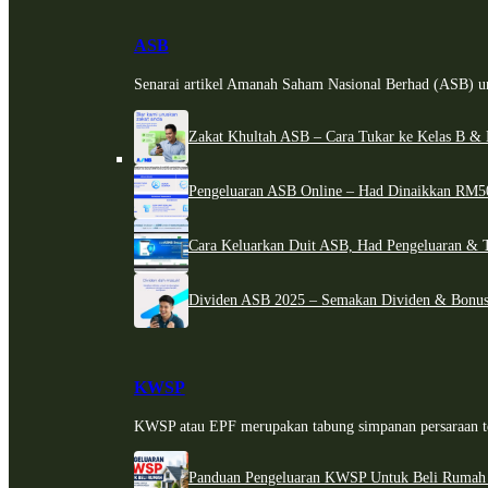
ASB
Senarai artikel Amanah Saham Nasional Berhad (ASB) un
Zakat Khultah ASB – Cara Tukar ke Kelas B & 
Pengeluaran ASB Online – Had Dinaikkan RM5
Cara Keluarkan Duit ASB, Had Pengeluaran & 
Dividen ASB 2025 – Semakan Dividen & Bonus
KWSP
KWSP atau EPF merupakan tabung simpanan persaraan te
Panduan Pengeluaran KWSP Untuk Beli Rumah