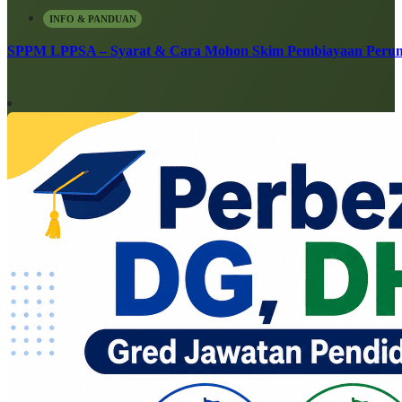
INFO & PANDUAN
SPPM LPPSA – Syarat & Cara Mohon Skim Pembiayaan Peru