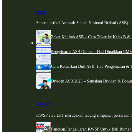
ASB
Senarai artikel Amanah Saham Nasional Berhad (ASB) un
Zakat Khultah ASB – Cara Tukar ke Kelas B & 
Pengeluaran ASB Online – Had Dinaikkan RM5
Cara Keluarkan Duit ASB, Had Pengeluaran & 
Dividen ASB 2025 – Semakan Dividen & Bonus
KWSP
KWSP atau EPF merupakan tabung simpanan persaraan te
Panduan Pengeluaran KWSP Untuk Beli Rumah