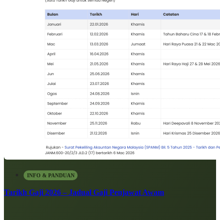
INFO & PANDUAN
Tarikh Gaji 2026 – Jadual Gaji Penjawat Awam