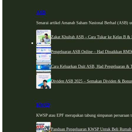
ASB
Senarai artikel Amanah Saham Nasional Berhad (ASB) un
Zakat Khultah ASB – Cara Tukar ke Kelas B & 
Pengeluaran ASB Online – Had Dinaikkan RM5
Cara Keluarkan Duit ASB, Had Pengeluaran & 
Dividen ASB 2025 – Semakan Dividen & Bonus
KWSP
KWSP atau EPF merupakan tabung simpanan persaraan te
Panduan Pengeluaran KWSP Untuk Beli Rumah