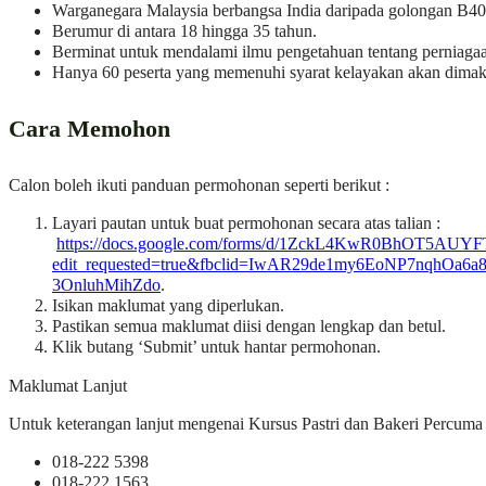
Warganegara Malaysia berbangsa India daripada golongan B40
Berumur di antara 18 hingga 35 tahun.
Berminat untuk mendalami ilmu pengetahuan tentang perniagaan
Hanya 60 peserta yang memenuhi syarat kelayakan akan dima
Cara Memohon
Calon boleh ikuti panduan permohonan seperti berikut :
Layari pautan untuk buat permohonan secara atas talian :
https://docs.google.com/forms/d/1ZckL4KwR0BhOT5AU
edit_requested=true&fbclid=IwAR29de1my6EoNP7nqhOa
3OnluhMihZdo
.
Isikan maklumat yang diperlukan.
Pastikan semua maklumat diisi dengan lengkap dan betul.
Klik butang ‘Submit’ untuk hantar permohonan.
Maklumat Lanjut
Untuk keterangan lanjut mengenai Kursus Pastri dan Bakeri Percuma M
018-222 5398
018-222 1563