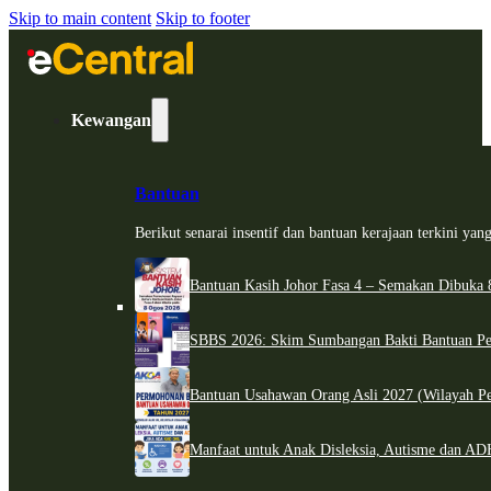
Skip to main content
Skip to footer
Kewangan
Bantuan
Berikut senarai insentif dan bantuan kerajaan terkini ya
Bantuan Kasih Johor Fasa 4 – Semakan Dibuka 8
SBBS 2026: Skim Sumbangan Bakti Bantuan Per
Bantuan Usahawan Orang Asli 2027 (Wilayah Pe
Manfaat untuk Anak Disleksia, Autisme dan 