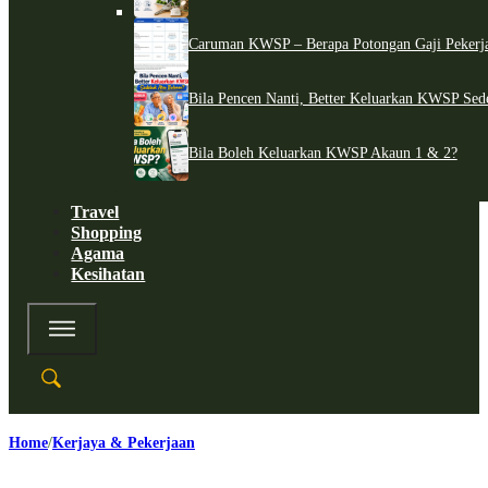
Caruman KWSP – Berapa Potongan Gaji Pekerj
Bila Pencen Nanti, Better Keluarkan KWSP Sed
Bila Boleh Keluarkan KWSP Akaun 1 & 2?
Travel
Shopping
Agama
Kesihatan
Home
Kerjaya & Pekerjaan