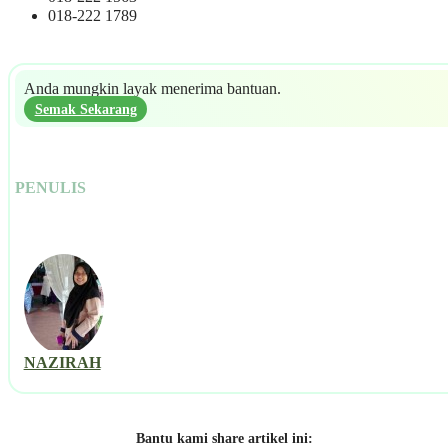
018-222 1789
Anda mungkin layak menerima bantuan.
Semak Sekarang
PENULIS
NAZIRAH
Bantu kami share artikel ini: