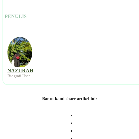
PENULIS
NAZURAH
Biografi User
Bantu kami share artikel ini: