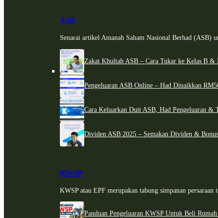
ASB
Senarai artikel Amanah Saham Nasional Berhad (ASB) un
Zakat Khultah ASB – Cara Tukar ke Kelas B & 
Pengeluaran ASB Online – Had Dinaikkan RM5
Cara Keluarkan Duit ASB, Had Pengeluaran & 
Dividen ASB 2025 – Semakan Dividen & Bonus
KWSP
KWSP atau EPF merupakan tabung simpanan persaraan te
Panduan Pengeluaran KWSP Untuk Beli Rumah