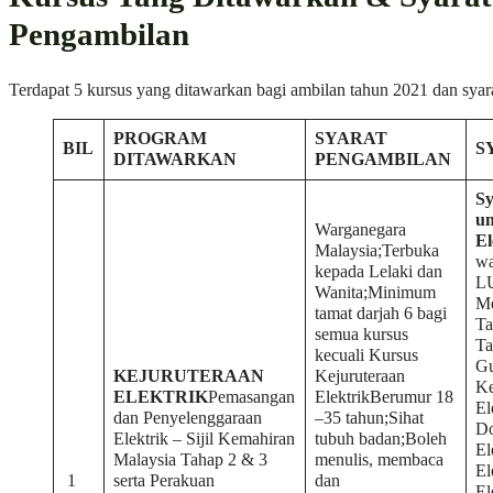
Pengambilan
Terdapat 5 kursus yang ditawarkan bagi ambilan tahun 2021 dan syarat
PROGRAM
SYARAT
BIL
S
DITAWARKAN
PENGAMBILAN
Sy
un
Warganegara
El
Malaysia;Terbuka
wa
kepada Lelaki dan
L
Wanita;Minimum
Me
tamat darjah 6 bagi
Ta
semua kursus
T
kecuali Kursus
Gu
KEJURUTERAAN
Kejuruteraan
Ke
ELEKTRIK
Pemasangan
ElektrikBerumur 18
El
dan Penyelenggaraan
–35 tahun;Sihat
Do
Elektrik – Sijil Kemahiran
tubuh badan;Boleh
El
Malaysia Tahap 2 & 3
menulis, membaca
El
1
serta Perakuan
dan
El