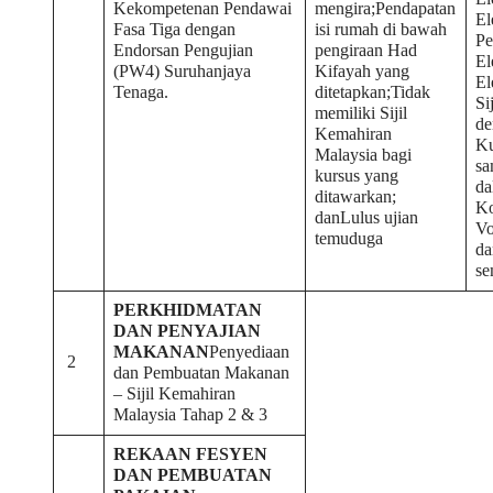
Kekompetenan Pendawai
mengira;Pendapatan
El
Fasa Tiga dengan
isi rumah di bawah
Pe
Endorsan Pengujian
pengiraan Had
El
(PW4) Suruhanjaya
Kifayah yang
El
Tenaga.
ditetapkan;Tidak
Si
memiliki Sijil
de
Kemahiran
Ku
Malaysia bagi
sa
kursus yang
da
ditawarkan;
K
danLulus ujian
Vo
temuduga
da
se
PERKHIDMATAN
DAN PENYAJIAN
MAKANAN
Penyediaan
2
dan Pembuatan Makanan
– Sijil Kemahiran
Malaysia Tahap 2 & 3
REKAAN FESYEN
DAN PEMBUATAN