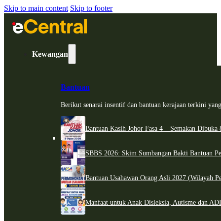
Skip to main content
Skip to footer
Kewangan
Bantuan
Berikut senarai insentif dan bantuan kerajaan terkini ya
Bantuan Kasih Johor Fasa 4 – Semakan Dibuka 8
SBBS 2026: Skim Sumbangan Bakti Bantuan Per
Bantuan Usahawan Orang Asli 2027 (Wilayah Pe
Manfaat untuk Anak Disleksia, Autisme dan 