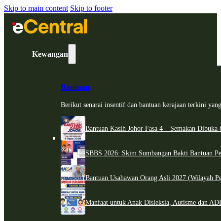
Skip to main content
Skip to footer
Kewangan
Bantuan
Berikut senarai insentif dan bantuan kerajaan terkini ya
Bantuan Kasih Johor Fasa 4 – Semakan Dibuka 8
SBBS 2026: Skim Sumbangan Bakti Bantuan Per
Bantuan Usahawan Orang Asli 2027 (Wilayah Pe
Manfaat untuk Anak Disleksia, Autisme dan 