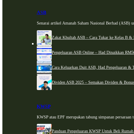
ASB
Senarai artikel Amanah Saham Nasional Berhad (ASB) un
Zakat Khultah ASB – Cara Tukar ke Kelas B & 
Pengeluaran ASB Online – Had Dinaikkan RM5
Cara Keluarkan Duit ASB, Had Pengeluaran & 
Dividen ASB 2025 – Semakan Dividen & Bonus
KWSP
KWSP atau EPF merupakan tabung simpanan persaraan te
Panduan Pengeluaran KWSP Untuk Beli Rumah