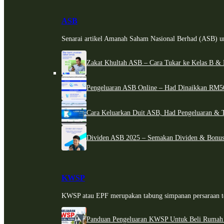
ASB
Senarai artikel Amanah Saham Nasional Berhad (ASB) un
Zakat Khultah ASB – Cara Tukar ke Kelas B & 
Pengeluaran ASB Online – Had Dinaikkan RM5
Cara Keluarkan Duit ASB, Had Pengeluaran & 
Dividen ASB 2025 – Semakan Dividen & Bonus
KWSP
KWSP atau EPF merupakan tabung simpanan persaraan te
Panduan Pengeluaran KWSP Untuk Beli Rumah