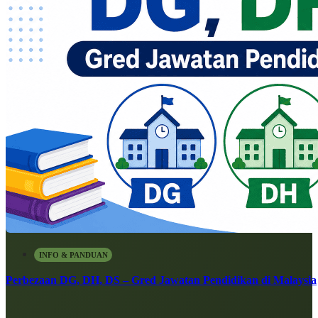
INFO & PANDUAN
Perbezaan DG, DH, DS – Gred Jawatan Pendidikan di Malaysia