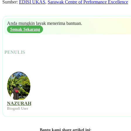
Sumber:
EDISI UKAS
,
Sarawak Centre of Performance Excellence
Anda mungkin layak menerima bantuan.
Semak Sekarang
PENULIS
NAZURAH
Biografi User
Bantu kami share artikel ini: