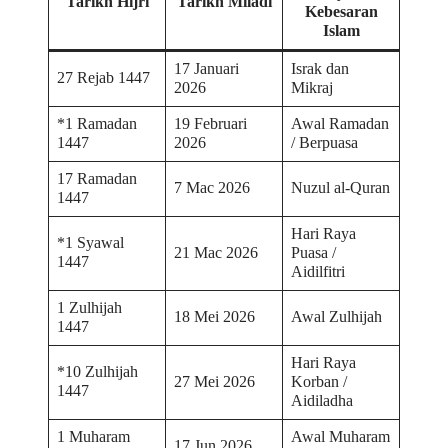
Tarikh Hijri
Tarikh Miladi
Kebesaran
Islam
17 Januari
Israk dan
27 Rejab 1447
2026
Mikraj
*1 Ramadan
19 Februari
Awal Ramadan
1447
2026
/ Berpuasa
17 Ramadan
7 Mac 2026
Nuzul al-Quran
1447
Hari Raya
*1 Syawal
21 Mac 2026
Puasa /
1447
Aidilfitri
1 Zulhijah
18 Mei 2026
Awal Zulhijah
1447
Hari Raya
*10 Zulhijah
27 Mei 2026
Korban /
1447
Aidiladha
1 Muharam
Awal Muharam
17 Jun 2026