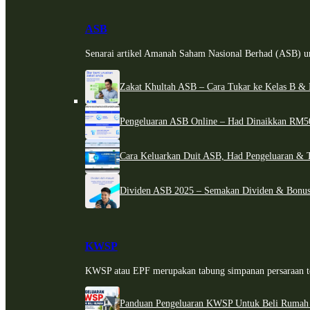
ASB
Senarai artikel Amanah Saham Nasional Berhad (ASB) un
Zakat Khultah ASB – Cara Tukar ke Kelas B & 
Pengeluaran ASB Online – Had Dinaikkan RM5
Cara Keluarkan Duit ASB, Had Pengeluaran & 
Dividen ASB 2025 – Semakan Dividen & Bonus
KWSP
KWSP atau EPF merupakan tabung simpanan persaraan te
Panduan Pengeluaran KWSP Untuk Beli Rumah