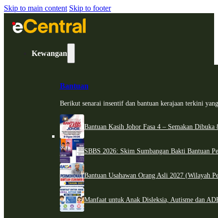
Skip to main content
Skip to footer
Kewangan
Bantuan
Berikut senarai insentif dan bantuan kerajaan terkini ya
Bantuan Kasih Johor Fasa 4 – Semakan Dibuka 8
SBBS 2026: Skim Sumbangan Bakti Bantuan Per
Bantuan Usahawan Orang Asli 2027 (Wilayah Pe
Manfaat untuk Anak Disleksia, Autisme dan 