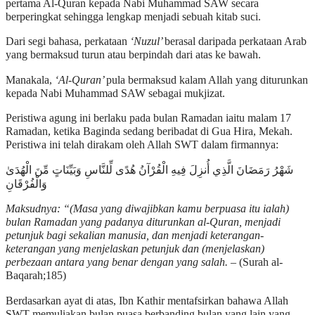
pertama Al-Quran kepada Nabi Muhammad SAW secara
berperingkat sehingga lengkap menjadi sebuah kitab suci.
Dari segi bahasa, perkataan
‘Nuzul’
berasal daripada perkataan Arab
yang bermaksud turun atau berpindah dari atas ke bawah.
Manakala,
‘Al-Quran’
pula bermaksud kalam Allah yang diturunkan
kepada Nabi Muhammad SAW sebagai mukjizat.
Peristiwa agung ini berlaku pada bulan Ramadan iaitu malam 17
Ramadan, ketika Baginda sedang beribadat di Gua Hira, Mekah.
Peristiwa ini telah dirakam oleh Allah SWT dalam firmannya:
شَهْرُ رَمَضَانَ الَّذِي أُنزِلَ فِيهِ الْقُرْآنُ هُدًى لِّلنَّاسِ وَبَيِّنَاتٍ مِّنَ الْهُدَىٰ
وَالْفُرْقَانِ
Maksudnya: “(Masa yang diwajibkan kamu berpuasa itu ialah)
bulan Ramadan yang padanya diturunkan al-Quran, menjadi
petunjuk bagi sekalian manusia, dan menjadi keterangan-
keterangan yang menjelaskan petunjuk dan (menjelaskan)
perbezaan antara yang benar dengan yang salah.
– (Surah al-
Baqarah;185)
Berdasarkan ayat di atas, Ibn Kathir mentafsirkan bahawa Allah
SWT memuliakan bulan puasa berbanding bulan yang lain yang