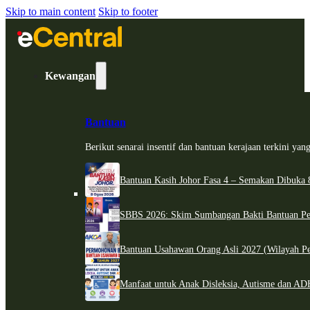
Skip to main content
Skip to footer
Kewangan
Bantuan
Berikut senarai insentif dan bantuan kerajaan terkini ya
Bantuan Kasih Johor Fasa 4 – Semakan Dibuka 8
SBBS 2026: Skim Sumbangan Bakti Bantuan Per
Bantuan Usahawan Orang Asli 2027 (Wilayah Pe
Manfaat untuk Anak Disleksia, Autisme dan 