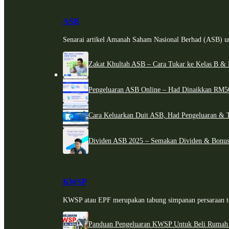
ASB
Senarai artikel Amanah Saham Nasional Berhad (ASB) un
Zakat Khultah ASB – Cara Tukar ke Kelas B & 
Pengeluaran ASB Online – Had Dinaikkan RM5
Cara Keluarkan Duit ASB, Had Pengeluaran & 
Dividen ASB 2025 – Semakan Dividen & Bonus
KWSP
KWSP atau EPF merupakan tabung simpanan persaraan te
Panduan Pengeluaran KWSP Untuk Beli Rumah