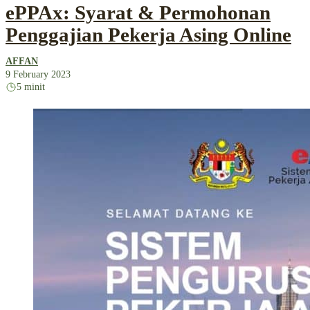
ePPAx: Syarat & Permohonan
Penggajian Pekerja Asing Online
AFFAN
9 February 2023
5 minit