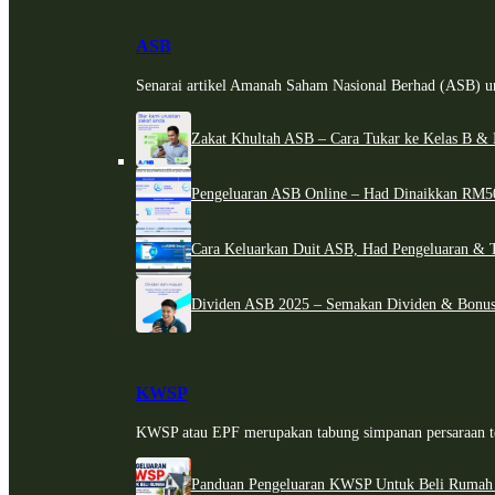
ASB
Senarai artikel Amanah Saham Nasional Berhad (ASB) un
Zakat Khultah ASB – Cara Tukar ke Kelas B & 
Pengeluaran ASB Online – Had Dinaikkan RM5
Cara Keluarkan Duit ASB, Had Pengeluaran & 
Dividen ASB 2025 – Semakan Dividen & Bonus
KWSP
KWSP atau EPF merupakan tabung simpanan persaraan te
Panduan Pengeluaran KWSP Untuk Beli Rumah