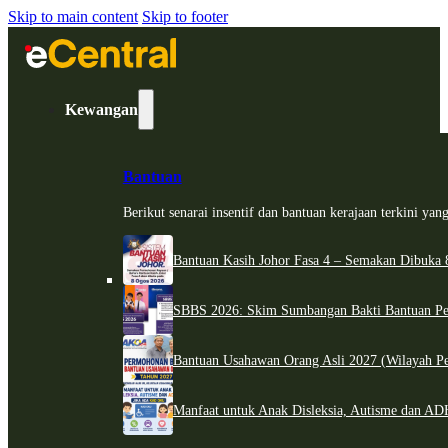
Skip to main content
Skip to footer
Kewangan
Bantuan
Berikut senarai insentif dan bantuan kerajaan terkini ya
Bantuan Kasih Johor Fasa 4 – Semakan Dibuka 8
SBBS 2026: Skim Sumbangan Bakti Bantuan Per
Bantuan Usahawan Orang Asli 2027 (Wilayah Pe
Manfaat untuk Anak Disleksia, Autisme dan 