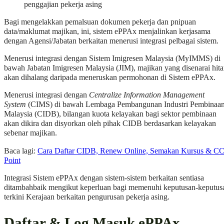
penggajian pekerja asing
Bagi mengelakkan pemalsuan dokumen pekerja dan pnipuan
data/maklumat majikan, ini, sistem ePPAx menjalinkan kerjasama
dengan Agensi/Jabatan berkaitan menerusi integrasi pelbagai sistem.
Menerusi integrasi dengan Sistem Imigresen Malaysia (MyIMMS) di
bawah Jabatan Imigresen Malaysia (JIM), majikan yang disenarai hit
akan dihalang daripada meneruskan permohonan di Sistem ePPAx.
Menerusi integrasi dengan
Centralize Information Management
System
(CIMS) di bawah Lembaga Pembangunan Industri Pembinaa
Malaysia (CIDB), bilangan kuota kelayakan bagi sektor pembinaan
akan dikira dan disyorkan oleh pihak CIDB berdasarkan kelayakan
sebenar majikan.
Baca lagi:
Cara Daftar CIDB, Renew Online, Semakan Kursus & C
Point
Integrasi Sistem ePPAx dengan sistem-sistem berkaitan sentiasa
ditambahbaik mengikut keperluan bagi memenuhi keputusan-keputus
terkini Kerajaan berkaitan pengurusan pekerja asing.
Daftar & Log Masuk ePPAx