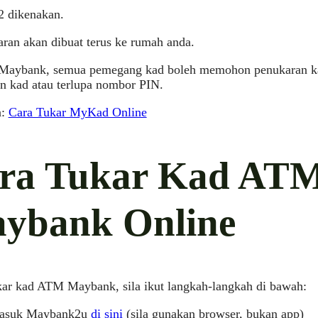
 dikenakan.
ran akan dibuat terus ke rumah anda.
Maybank, semua pemegang kad boleh memohon penukaran kad
n kad atau terlupa nombor PIN.
a:
Cara Tukar MyKad Online
ra Tukar Kad AT
ybank Online
kar kad ATM Maybank, sila ikut langkah-langkah di bawah:
Masuk Maybank2u
di sini
(sila gunakan browser, bukan app)