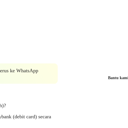
 terus ke WhatsApp
Bantu kami 
h)?
ank (debit card) secara