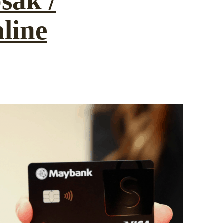
sak /
line