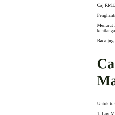
Caj RM12
Penghanta
Menurut 
kehilanga
Baca jug
Ca
Ma
Untuk tu
1. Log 