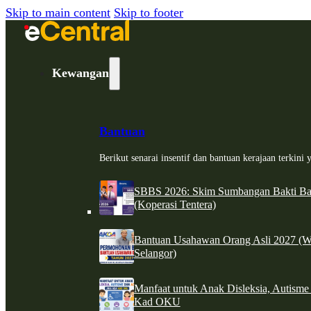
Skip to main content
Skip to footer
Kewangan
Bantuan
Berikut senarai insentif dan bantuan kerajaan terkin
SBBS 2026: Skim Sumbangan Bakti Ban
(Koperasi Tentera)
Bantuan Usahawan Orang Asli 2027 (W
Selangor)
Manfaat untuk Anak Disleksia, Autism
Kad OKU