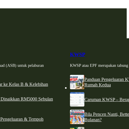
KWSP
had (ASB) untuk pelaburan
KWSP atau EPF merupakan tabung si
Panduan Pengeluaran 
r ke Kelas B & Kelebihan
Rumah Kedua
d Dinaikkan RM5000 Sebulan
Caruman KWSP – Berapa
Bila Pencen Nanti, Bet
 Pengeluaran & Tempoh
Bulanan?