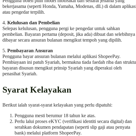
Pengguna boleh pilih model motosikal dari senarai jenama yang
bekerjasama (seperti Honda, Yamaha, Modenas, dll.) di dalam aplikas
atau pengedar terpilih.
4.
Kelulusan dan Pembelian
Selepas kelulusan, pengguna pergi ke pengedar untuk sahkan
pembelian. Bayaran pertama (deposit, jika ada) dibuat dan selebihnya
dibayar secara ansuran bulanan mengikut tempoh yang dipilih.
5.
Pembayaran Ansuran
Pengguna bayar ansuran bulanan melalui aplikasi ShopeePay.
Pembiayaan ini patuh Syariah, bermakna tiada faedah riba dan struktu
bayaran disusun mengikut prinsip Syariah yang diperakui oleh
penasihat Syariah.
Syarat Kelayakan
Berikut ialah syarat-syarat kelayakan yang perlu dipatuhi:
Pengguna mesti berumur 18 tahun ke atas.
Perlu lalui proses eKYC (verifikasi identiti secara digital) dan
serahkan dokumen pendapatan (seperti slip gaji atau penyata
bank) melalui platform ShopeePay.