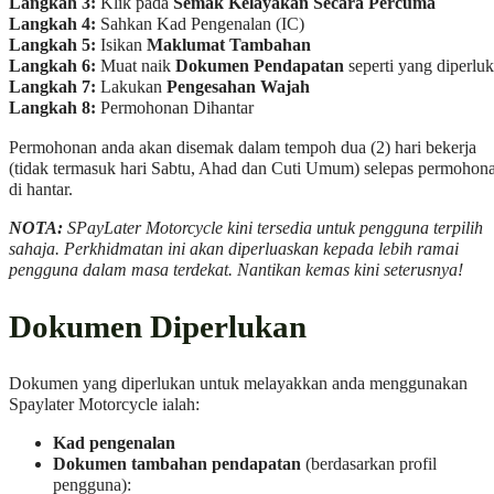
Langkah 3:
Klik pada
Semak Kelayakan Secara Percuma
Langkah 4:
Sahkan Kad Pengenalan (IC)
Langkah 5:
Isikan
Maklumat Tambahan
Langkah 6:
Muat naik
Dokumen Pendapatan
seperti yang diperlu
Langkah 7:
Lakukan
Pengesahan Wajah
Langkah 8:
Permohonan Dihantar
Permohonan anda akan disemak dalam tempoh dua (2) hari bekerja
(tidak termasuk hari Sabtu, Ahad dan Cuti Umum) selepas permohon
di hantar.
NOTA:
SPayLater Motorcycle kini tersedia untuk pengguna terpilih
sahaja. Perkhidmatan ini akan diperluaskan kepada lebih ramai
pengguna dalam masa terdekat. Nantikan kemas kini seterusnya!
Dokumen Diperlukan
Dokumen yang diperlukan untuk melayakkan anda menggunakan
Spaylater Motorcycle ialah:
Kad pengenalan
Dokumen tambahan pendapatan
(berdasarkan profil
pengguna):