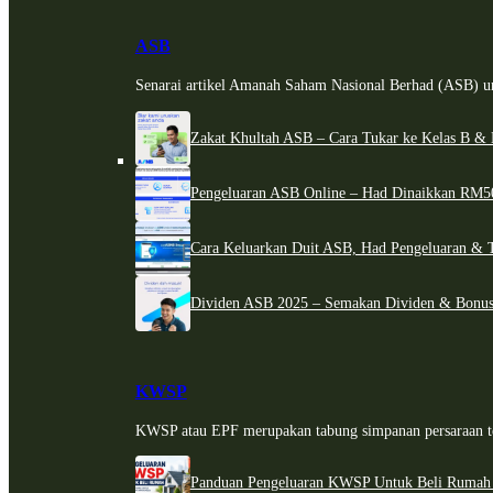
ASB
Senarai artikel Amanah Saham Nasional Berhad (ASB) un
Zakat Khultah ASB – Cara Tukar ke Kelas B & 
Pengeluaran ASB Online – Had Dinaikkan RM5
Cara Keluarkan Duit ASB, Had Pengeluaran & 
Dividen ASB 2025 – Semakan Dividen & Bonus
KWSP
KWSP atau EPF merupakan tabung simpanan persaraan te
Panduan Pengeluaran KWSP Untuk Beli Rumah