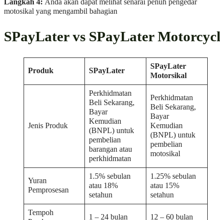
Langkah 4:
Anda akan dapat melihat senarai penuh pengedar
motosikal yang mengambil bahagian
SPayLater vs SPayLater Motorcyc
SPayLater
Produk
SPayLater
Motorsikal
Perkhidmatan
Perkhidmatan
Beli Sekarang,
Beli Sekarang,
Bayar
Bayar
Kemudian
Jenis Produk
Kemudian
(BNPL) untuk
(BNPL) untuk
pembelian
pembelian
barangan atau
motosikal
perkhidmatan
1.5% sebulan
1.25% sebulan
Yuran
atau 18%
atau 15%
Pemprosesan
setahun
setahun
Tempoh
1 – 24 bulan
12 – 60 bulan