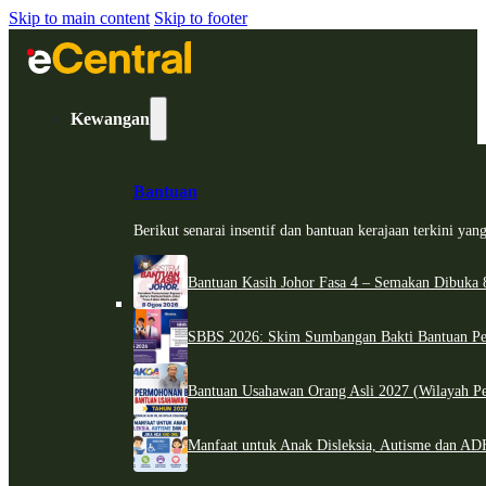
Skip to main content
Skip to footer
Kewangan
Bantuan
Berikut senarai insentif dan bantuan kerajaan terkini ya
Bantuan Kasih Johor Fasa 4 – Semakan Dibuka 8
SBBS 2026: Skim Sumbangan Bakti Bantuan Per
Bantuan Usahawan Orang Asli 2027 (Wilayah Pe
Manfaat untuk Anak Disleksia, Autisme dan 