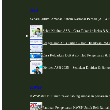
ASB
Senarai artikel Amanah Saham Nasional Berhad (ASB) un
Zakat Khultah ASB – Cara Tukar ke Kelas B & 
Pengeluaran ASB Online – Had Dinaikkan RM5
Cara Keluarkan Duit ASB, Had Pengeluaran & 
Dividen ASB 2025 – Semakan Dividen & Bonus
KWSP
KWSP atau EPF merupakan tabung simpanan persaraan te
Panduan Pengeluaran KWSP Untuk Beli Rumah