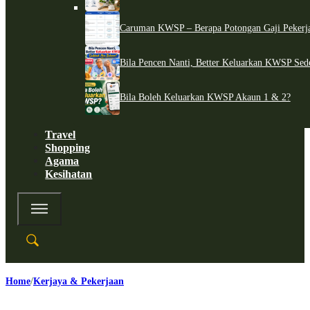
Caruman KWSP – Berapa Potongan Gaji Pekerj
Bila Pencen Nanti, Better Keluarkan KWSP Sed
Bila Boleh Keluarkan KWSP Akaun 1 & 2?
Travel
Shopping
Agama
Kesihatan
Home
Kerjaya & Pekerjaan