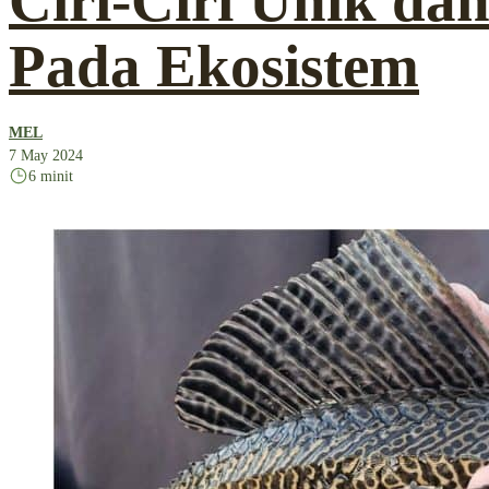
Ciri-Ciri Unik da
Pada Ekosistem
MEL
7 May 2024
6 minit