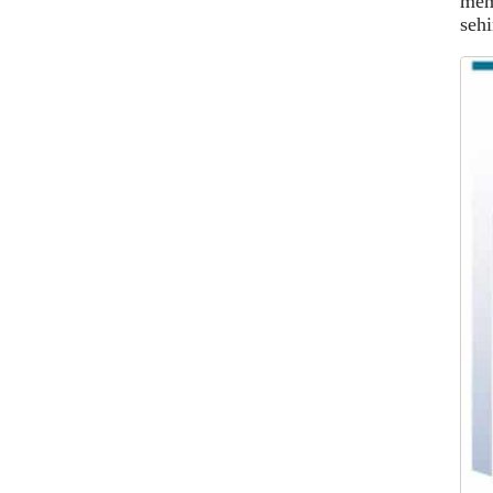
memb
sehi