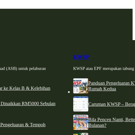
KWSP
had (ASB) untuk pelaburan
KWSP atau EPF merupakan tabung si
Panduan Pengeluaran 
r ke Kelas B & Kelebihan
Rumah Kedua
d Dinaikkan RM5000 Sebulan
Caruman KWSP – Berapa
Bila Pencen Nanti, Bet
 Pengeluaran & Tempoh
Bulanan?