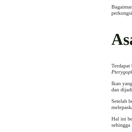
Bagaimana
perkongsi
As
Terdapat 
Pterygopl
Ikan yang
dan dijad
Setelah b
melepaska
Hal ini b
sehingga