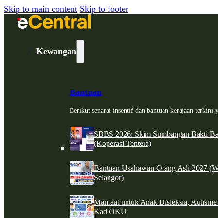
Skip to main content
Skip to footer
Kewangan
Bantuan
Berikut senarai insentif dan bantuan kerajaan terkin
SBBS 2026: Skim Sumbangan Bakti Ban
(Koperasi Tentera)
Bantuan Usahawan Orang Asli 2027 (W
Selangor)
Manfaat untuk Anak Disleksia, Autism
Kad OKU