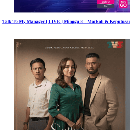
Talk To My Manager [ LIVE ] Minggu 8 – Markah & Keputusan 