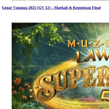
Gegar Vaganza 2025 (GV 12) – Markah & Keputusan Final