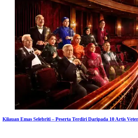
Kilauan Emas Selebriti – Peserta Terdiri Daripada 10 Artis Vete