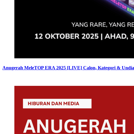
Anugerah MeleTOP ERA 2025 [LIVE] Calon, Kategori & Undi