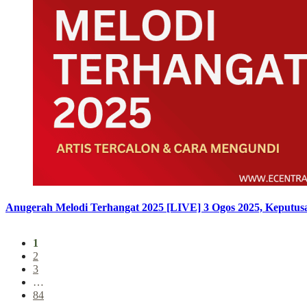
Anugerah Melodi Terhangat 2025 [LIVE] 3 Ogos 2025, Keputus
1
2
3
…
84