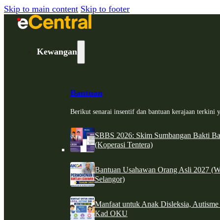
Skip to main content
Skip to footer
Kewangan
Bantuan
Berikut senarai insentif dan bantuan kerajaan terkin
SBBS 2026: Skim Sumbangan Bakti Ban
(Koperasi Tentera)
Bantuan Usahawan Orang Asli 2027 (W
Selangor)
Manfaat untuk Anak Disleksia, Autism
Kad OKU