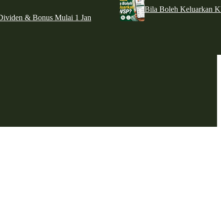
Bila Boleh Keluarkan 
ividen & Bonus Mulai 1 Jan