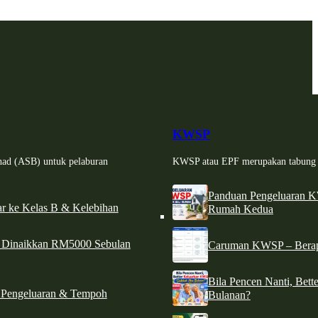
KWSP
had (ASB) untuk pelaburan
KWSP atau EPF merupakan tabung si
Panduan Pengeluaran 
r ke Kelas B & Kelebihan
Rumah Kedua
d Dinaikkan RM5000 Sebulan
Caruman KWSP – Berapa
Bila Pencen Nanti, Bet
 Pengeluaran & Tempoh
Bulanan?