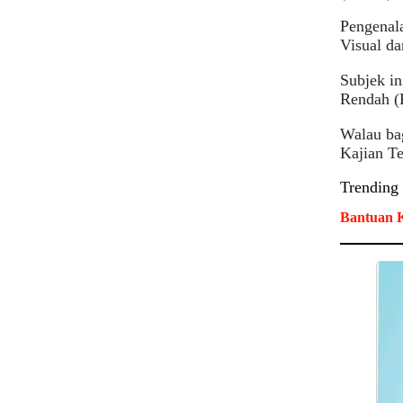
Pengenala
Visual da
Subjek in
Rendah 
Walau bag
Kajian T
Trending
Bantuan K