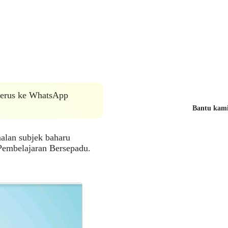
 terus ke WhatsApp
Bantu kami 
lan subjek baharu
Pembelajaran Bersepadu.