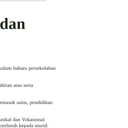
 dan
ikulum baharu persekolahan
iran asas serta
ermasuk sains, pendidikan
knikal dan Vokasional
nyeluruh kepada murid.