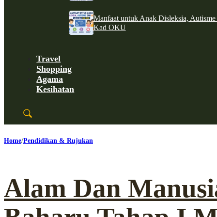
Manfaat untuk Anak Disleksia, Autism
Kad OKU
Travel
Shopping
Agama
Kesihatan
Home
Pendidikan & Rujukan
Alam Dan Manusia