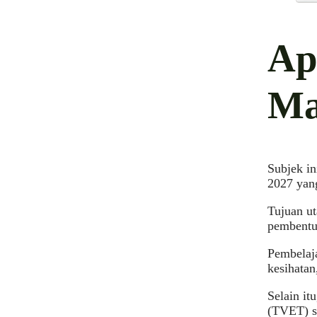
Ap
Ma
Subjek in
2027 yan
Tujuan ut
pembentuk
Pembelaja
kesihatan
Selain it
(TVET) se