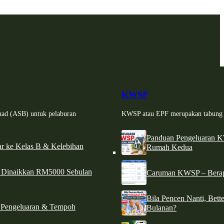
KWSP
had (ASB) untuk pelaburan
KWSP atau EPF merupakan tabung si
Panduan Pengeluaran 
r ke Kelas B & Kelebihan
Rumah Kedua
d Dinaikkan RM5000 Sebulan
Caruman KWSP – Berapa
Bila Pencen Nanti, Bet
 Pengeluaran & Tempoh
Bulanan?