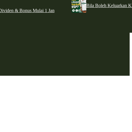
Bila Boleh Keluarkan 
ividen & Bonus Mulai 1 Jan