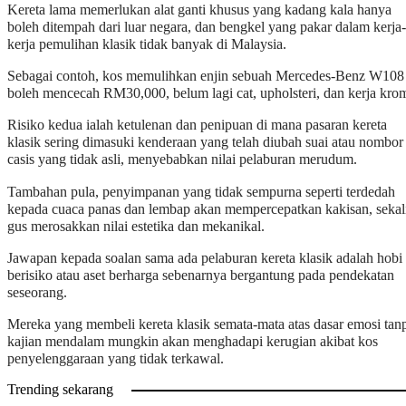
Kereta lama memerlukan alat ganti khusus yang kadang kala hanya
boleh ditempah dari luar negara, dan bengkel yang pakar dalam kerja-
kerja pemulihan klasik tidak banyak di Malaysia.
Sebagai contoh, kos memulihkan enjin sebuah Mercedes-Benz W108
boleh mencecah RM30,000, belum lagi cat, upholsteri, dan kerja kro
Risiko kedua ialah ketulenan dan penipuan di mana pasaran kereta
klasik sering dimasuki kenderaan yang telah diubah suai atau nombor
casis yang tidak asli, menyebabkan nilai pelaburan merudum.
Tambahan pula, penyimpanan yang tidak sempurna seperti terdedah
kepada cuaca panas dan lembap akan mempercepatkan kakisan, sekal
gus merosakkan nilai estetika dan mekanikal.
Jawapan kepada soalan sama ada pelaburan kereta klasik adalah hobi
berisiko atau aset berharga sebenarnya bergantung pada pendekatan
seseorang.
Mereka yang membeli kereta klasik semata-mata atas dasar emosi tan
kajian mendalam mungkin akan menghadapi kerugian akibat kos
penyelenggaraan yang tidak terkawal.
Trending sekarang