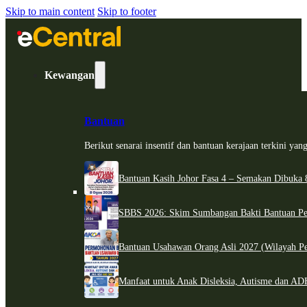
Skip to main content
Skip to footer
Kewangan
Bantuan
Berikut senarai insentif dan bantuan kerajaan terkini ya
Bantuan Kasih Johor Fasa 4 – Semakan Dibuka 8
SBBS 2026: Skim Sumbangan Bakti Bantuan Per
Bantuan Usahawan Orang Asli 2027 (Wilayah Pe
Manfaat untuk Anak Disleksia, Autisme dan 