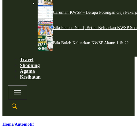
Caruman KWSP – Berapa Potongan Gaji Pekerj
Bila Pencen Nanti, Better Keluarkan KWSP Sed
Bila Boleh Keluarkan KWSP Akaun 1 & 2?
Travel
Shopping
Agama
Kesihatan
Home
Automotif