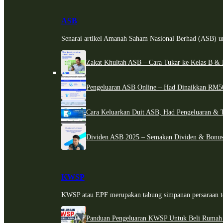
ASB
Senarai artikel Amanah Saham Nasional Berhad (ASB) un
Zakat Khultah ASB – Cara Tukar ke Kelas B & 
Pengeluaran ASB Online – Had Dinaikkan RM5
Cara Keluarkan Duit ASB, Had Pengeluaran & 
Dividen ASB 2025 – Semakan Dividen & Bonus
KWSP
KWSP atau EPF merupakan tabung simpanan persaraan te
Panduan Pengeluaran KWSP Untuk Beli Rumah