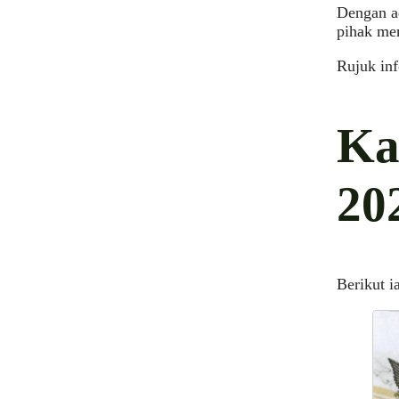
Dengan a
pihak mem
Rujuk in
Ka
20
Berikut i