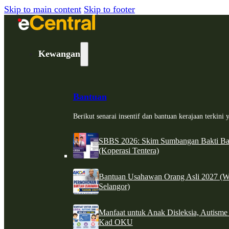
Skip to main content
Skip to footer
Kewangan
Bantuan
Berikut senarai insentif dan bantuan kerajaan terkin
SBBS 2026: Skim Sumbangan Bakti Ban
(Koperasi Tentera)
Bantuan Usahawan Orang Asli 2027 (W
Selangor)
Manfaat untuk Anak Disleksia, Autism
Kad OKU