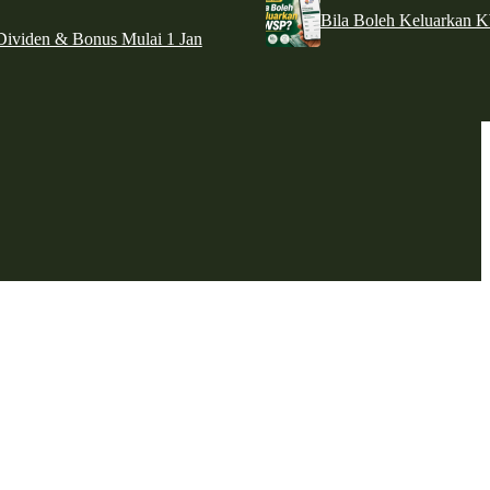
Bila Boleh Keluarkan 
ividen & Bonus Mulai 1 Jan