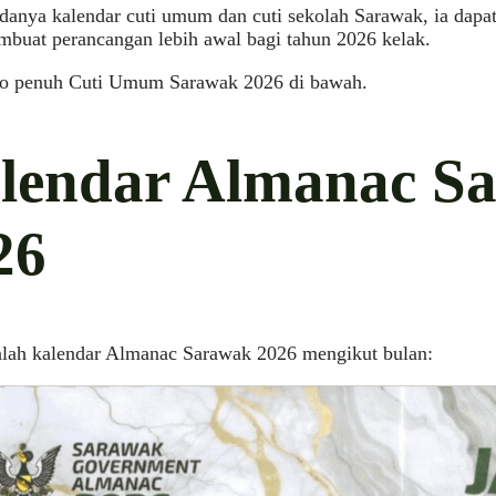
danya kalendar cuti umum dan cuti sekolah Sarawak, ia da
buat perancangan lebih awal bagi tahun 2026 kelak.
fo penuh Cuti Umum Sarawak 2026 di bawah.
lendar Almanac S
26
alah kalendar Almanac Sarawak 2026 mengikut bulan: