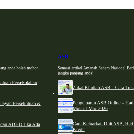
ASB
i yang anda boleh mohon.
Senarai artikel Amanah Saham Nasional Ber
jangka panjang anda!
tuan Persekolahan
Zakat Khultah ASB – Cara Tuka
Pengeluaran ASB Online – Ha
ilayah Persekutuan &
Mulai 1 Mac 2026
Cara Keluarkan Duit ASB, Had
e dan ADHD Jika Ada
Kredit