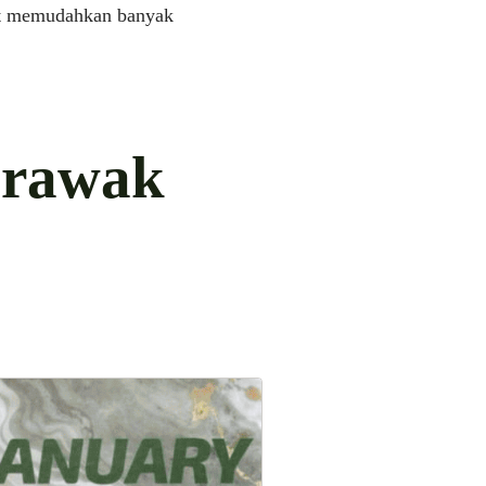
pat memudahkan banyak
arawak