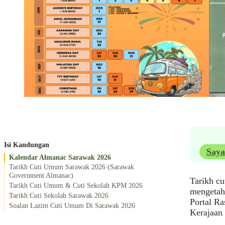
Isi Kandungan
Saya
Kalendar Almanac Sarawak 2026
Tarikh Cuti Umum Sarawak 2026 (Sarawak
Government Almanac)
Tarikh cu
Tarikh Cuti Umum & Cuti Sekolah KPM 2026
mengetahu
Tarikh Cuti Sekolah Sarawak 2026
Portal R
Soalan Lazim Cuti Umum Di Sarawak 2026
Kerajaan 