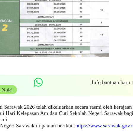
Info bantuan baru
 Nak!
ti Sarawak 2026 telah dikeluarkan secara rasmi oleh kerajaa
i Hari Kelepasan Am dan Cuti Sekolah Negeri Sarawak bagi 
asmi
Negeri Sarawak di pautan berikut,
https://www.sarawak.gov.