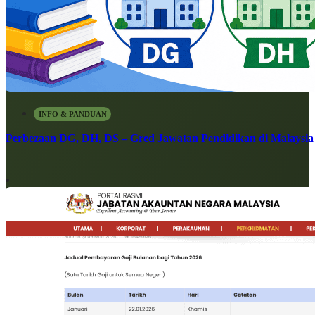
INFO & PANDUAN
Perbezaan DG, DH, DS – Gred Jawatan Pendidikan di Malaysia