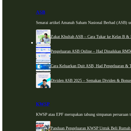
ASB
Senarai artikel Amanah Saham Nasional Berhad (ASB) un
Zakat Khultah ASB – Cara Tukar ke Kelas B & 
Pengeluaran ASB Online – Had Dinaikkan RM5
Cara Keluarkan Duit ASB, Had Pengeluaran & 
Dividen ASB 2025 – Semakan Dividen & Bonus
KWSP
KWSP atau EPF merupakan tabung simpanan persaraan te
Panduan Pengeluaran KWSP Untuk Beli Rumah