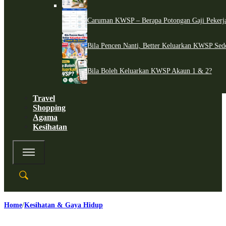
Caruman KWSP – Berapa Potongan Gaji Pekerj
Bila Pencen Nanti, Better Keluarkan KWSP Sed
Bila Boleh Keluarkan KWSP Akaun 1 & 2?
Travel
Shopping
Agama
Kesihatan
Home
Kesihatan & Gaya Hidup