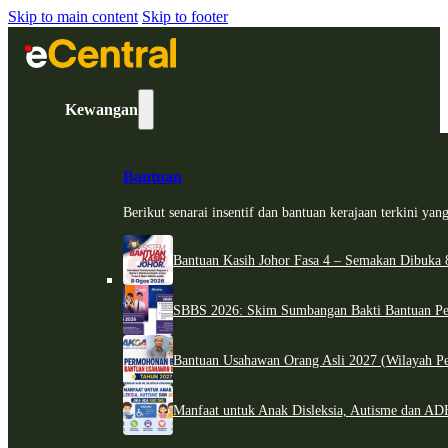
Skip to main content
Skip to footer
Kewangan
Bantuan
Berikut senarai insentif dan bantuan kerajaan terkini ya
Bantuan Kasih Johor Fasa 4 – Semakan Dibuka 8
SBBS 2026: Skim Sumbangan Bakti Bantuan Per
Bantuan Usahawan Orang Asli 2027 (Wilayah Pe
Manfaat untuk Anak Disleksia, Autisme dan 