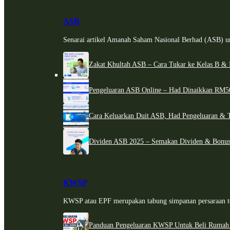
ASB
Senarai artikel Amanah Saham Nasional Berhad (ASB) un
Zakat Khultah ASB – Cara Tukar ke Kelas B & 
Pengeluaran ASB Online – Had Dinaikkan RM5
Cara Keluarkan Duit ASB, Had Pengeluaran & 
Dividen ASB 2025 – Semakan Dividen & Bonus
KWSP
KWSP atau EPF merupakan tabung simpanan persaraan te
Panduan Pengeluaran KWSP Untuk Beli Rumah