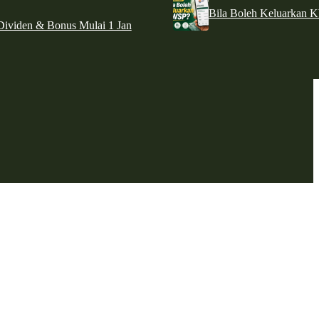
Bila Boleh Keluarkan 
ividen & Bonus Mulai 1 Jan