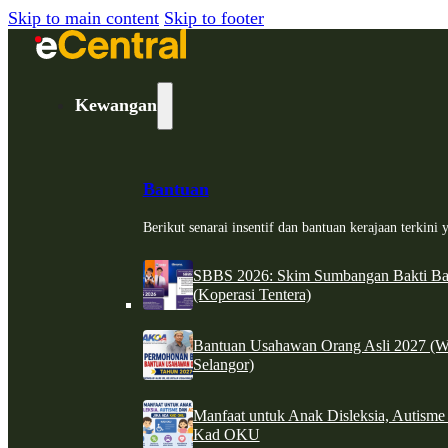
Skip to main content
Skip to footer
Kewangan
Bantuan
Berikut senarai insentif dan bantuan kerajaan terkin
SBBS 2026: Skim Sumbangan Bakti Ban
(Koperasi Tentera)
Bantuan Usahawan Orang Asli 2027 (W
Selangor)
Manfaat untuk Anak Disleksia, Autism
Kad OKU