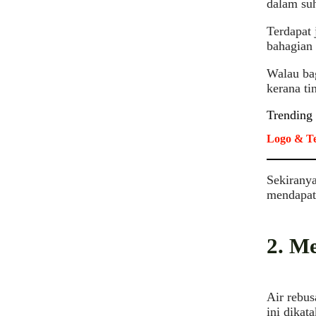
dalam suh
Terdapat 
bahagian 
Walau ba
kerana ti
Trending
Logo & Te
Sekiranya
mendapatk
2. M
Air rebus
ini dikat