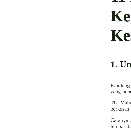
Ke
Ke
1. U
Kandungan
yang men
The Malay
berkesan 
Caranya u
lembar da