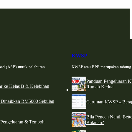
KWSP
had (ASB) untuk pelaburan
KWSP atau EPF merupakan tabung si
Panduan Pengeluaran 
r ke Kelas B & Kelebihan
Rumah Kedua
d Dinaikkan RM5000 Sebulan
Caruman KWSP – Berapa
Bila Pencen Nanti, Bet
 Pengeluaran & Tempoh
Bulanan?