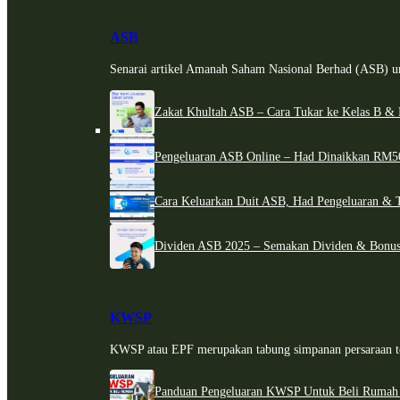
ASB
Senarai artikel Amanah Saham Nasional Berhad (ASB) un
Zakat Khultah ASB – Cara Tukar ke Kelas B & 
Pengeluaran ASB Online – Had Dinaikkan RM5
Cara Keluarkan Duit ASB, Had Pengeluaran & 
Dividen ASB 2025 – Semakan Dividen & Bonus
KWSP
KWSP atau EPF merupakan tabung simpanan persaraan te
Panduan Pengeluaran KWSP Untuk Beli Rumah