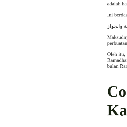
adalah ha
Ini berda
ة والجواز
Maksudny
perbuatan
Oleh itu
Ramadhan
bulan Ra
Co
Ka