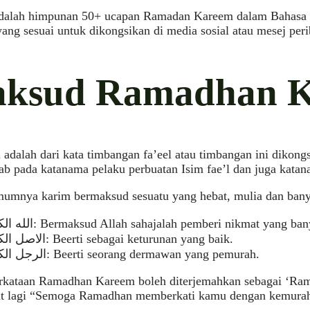
adalah himpunan 50+ ucapan Ramadan Kareem dalam Bahasa 
yang sesuai untuk dikongsikan di media sosial atau mesej peri
ksud Ramadhan 
dalah dari kata timbangan fa’eel atau timbangan ini dikon
ab pada katanama pelaku perbuatan Isim fae’l dan juga katan
mumnya karim bermaksud sesuatu yang hebat, mulia dan bany
الله الكريم: Bermaksud Allah sahajalah pemberi nikmat yang 
الاصل الكريم: Beerti sebagai keturunan yang baik.
الرجل الكريم: Beerti seorang dermawan yang pemurah.
rkataan Ramadhan Kareem boleh diterjemahkan sebagai ‘Ram
pat lagi “Semoga Ramadhan memberkati kamu dengan kemurah