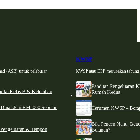
KWSP
had (ASB) untuk pelaburan
KWSP atau EPF merupakan tabung si
Panduan Pengeluaran 
r ke Kelas B & Kelebihan
Rumah Kedua
d Dinaikkan RM5000 Sebulan
Caruman KWSP – Berapa
Bila Pencen Nanti, Bet
 Pengeluaran & Tempoh
Bulanan?