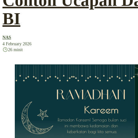
Contoh Ucapan 
BI
NAS
4 February 2026
26 minit