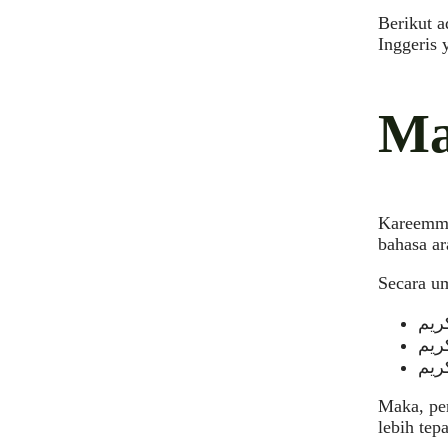
Berikut 
Inggeris 
Ma
Kareemm a
bahasa ar
Secara u
Maka, pe
lebih te