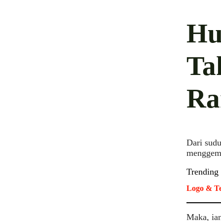
Hu
Ta
Ra
Dari sud
menggembi
Trending
Logo & Te
Maka, ia