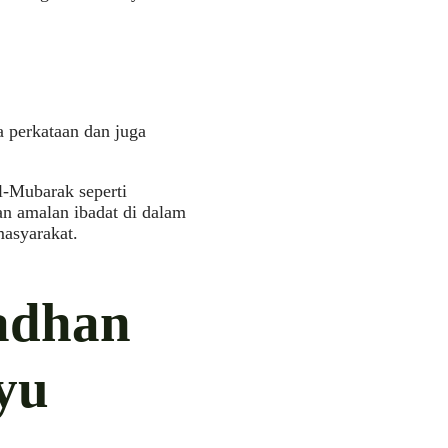
 perkataan dan juga
l-Mubarak seperti
 amalan ibadat di dalam
asyarakat.
adhan
yu