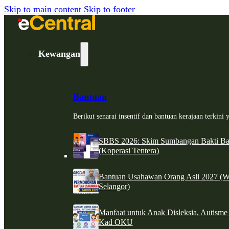
Skip to main content
Skip to footer
Kewangan
Bantuan
Berikut senarai insentif dan bantuan kerajaan terkin
SBBS 2026: Skim Sumbangan Bakti Ban
(Koperasi Tentera)
Bantuan Usahawan Orang Asli 2027 (W
Selangor)
Manfaat untuk Anak Disleksia, Autism
Kad OKU