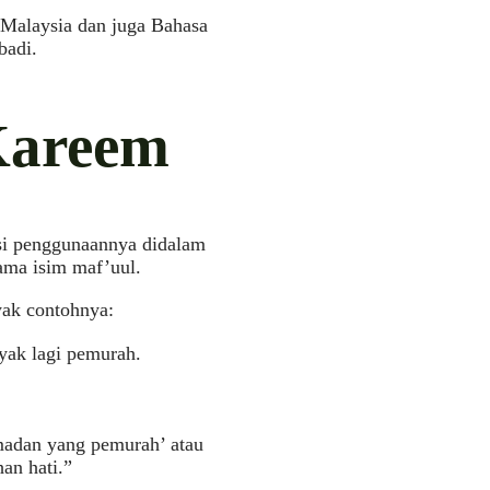
Malaysia dan juga Bahasa
badi.
Kareem
gsi penggunaannya didalam
ama isim maf’uul.
ak contohnya:
banyak lagi pemurah.
adan yang pemurah’ atau
an hati.”