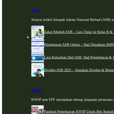
ASB
Senarai artikel Amanah Saham Nasional Berhad (ASB) un
Zakat Khultah ASB – Cara Tukar ke Kelas B & 
Pengeluaran ASB Online – Had Dinaikkan RM5
Cara Keluarkan Duit ASB, Had Pengeluaran & 
Dividen ASB 2025 – Semakan Dividen & Bonus
KWSP
KWSP atau EPF merupakan tabung simpanan persaraan te
Panduan Pengeluaran KWSP Untuk Beli Rumah