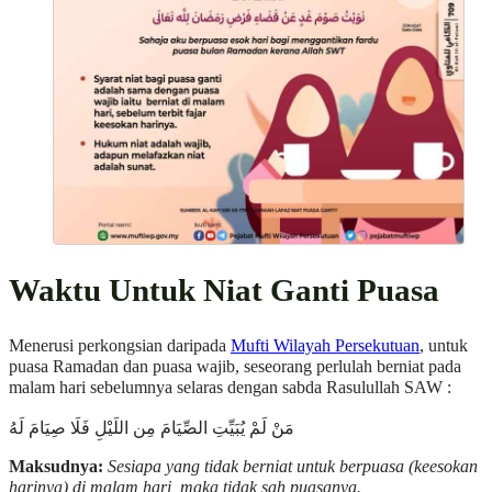
Waktu Untuk Niat Ganti Puasa
Menerusi perkongsian daripada
Mufti Wilayah Persekutuan
, untuk
puasa Ramadan dan puasa wajib, seseorang perlulah berniat pada
malam hari sebelumnya selaras dengan sabda Rasulullah SAW :
مَنْ لَمْ يُبَيِّتِ الصِّيَامَ مِن اللَيْلِ فَلَا صِيَامَ لَهُ
Maksudnya:
Sesiapa yang tidak berniat untuk berpuasa (keesokan
harinya) di malam hari, maka tidak sah puasanya.