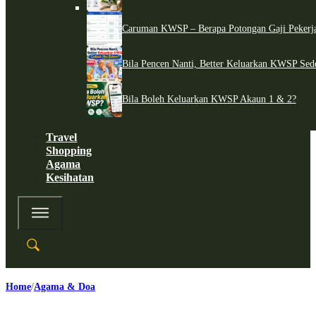
Caruman KWSP – Berapa Potongan Gaji Pekerj
Bila Pencen Nanti, Better Keluarkan KWSP Sed
Bila Boleh Keluarkan KWSP Akaun 1 & 2?
Travel
Shopping
Agama
Kesihatan
Home
Agama & Doa