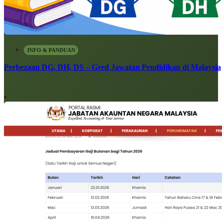
INFO & PANDUAN
Perbezaan DG, DH, DS – Gred Jawatan Pendidikan di Malaysia