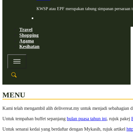
KWSP atau EPF merupakan tabung simpanan persaraan te
Travel
Shopping
Agama
Kesihatan
MENU
Kami telah mengambil alih delivereat.my untuk menjadi sebahagian 
Untuk tempahan buffet sepanjang
bulan puasa tahun ini
, rujuk pakej
Untuk senarai kedai yang berdaftar dengan Mykasih, rujuk artikel
htt