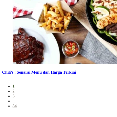
Chili’s : Senarai Menu dan Harga Terkini
1
2
3
…
84