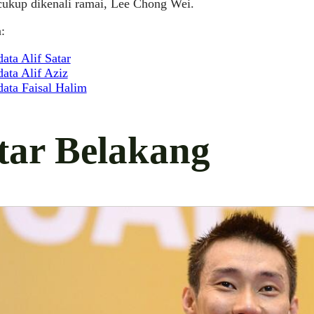
cukup dikenali ramai, Lee Chong Wei.
:
ata Alif Satar
ata Alif Aziz
data Faisal Halim
tar Belakang