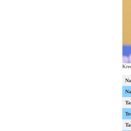
Kre
N
Na
Ta
Te
Ta