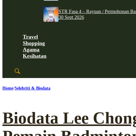
STR Fasa 4 – Rayuan / Permohonan Ba
30 Sept 2026
Travel
Shopping
Agama
Kesihatan
Home
Selebriti & Biodata
Biodata Lee Chon