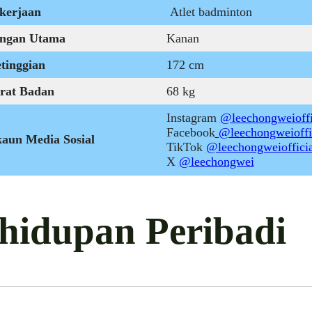
kerjaan
Atlet badminton
ngan Utama
Kanan
tinggian
172 cm
rat Badan
68 kg
Instagram
@leechongweioffi
Facebook
@leechongweioffi
aun Media Sosial
TikTok
@leechongweiofficia
X
@leechongwei
hidupan Peribadi