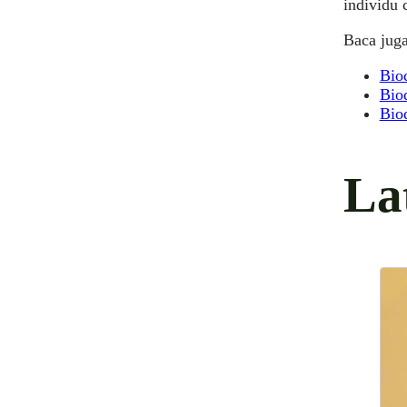
individu 
Baca juga
Biod
Biod
Bio
La