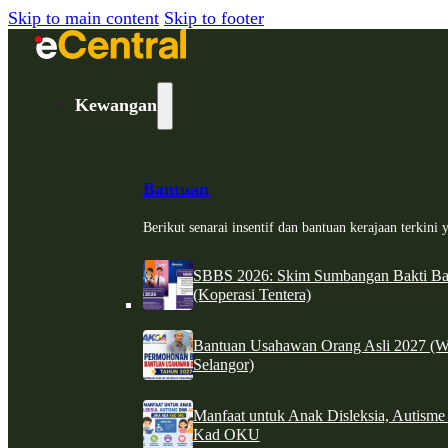
Skip to main content
Skip to footer
Kewangan
Bantuan
Berikut senarai insentif dan bantuan kerajaan terkin
SBBS 2026: Skim Sumbangan Bakti Ban
(Koperasi Tentera)
Bantuan Usahawan Orang Asli 2027 (W
Selangor)
Manfaat untuk Anak Disleksia, Autism
Kad OKU