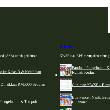
KWSP
had (ASB) untuk pelaburan
KWSP atau EPF merupakan tabung si
Panduan Pengeluaran 
r ke Kelas B & Kelebihan
Rumah Kedua
d Dinaikkan RM5000 Sebulan
Caruman KWSP – Berapa
Bila Pencen Nanti, Bet
 Pengeluaran & Tempoh
Bulanan?