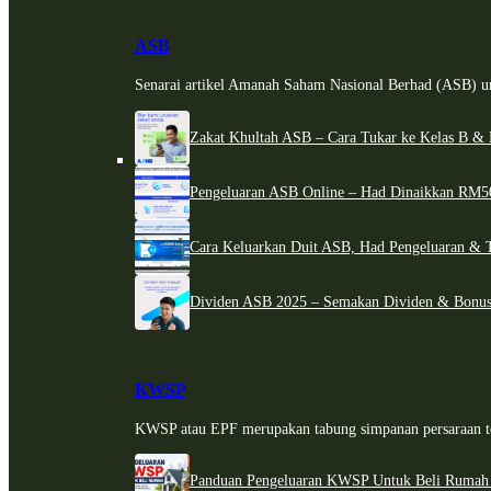
ASB
Senarai artikel Amanah Saham Nasional Berhad (ASB) un
Zakat Khultah ASB – Cara Tukar ke Kelas B & 
Pengeluaran ASB Online – Had Dinaikkan RM5
Cara Keluarkan Duit ASB, Had Pengeluaran & 
Dividen ASB 2025 – Semakan Dividen & Bonus
KWSP
KWSP atau EPF merupakan tabung simpanan persaraan te
Panduan Pengeluaran KWSP Untuk Beli Rumah