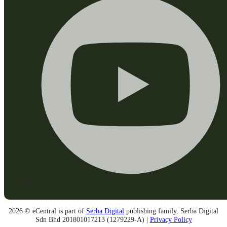
2026 © eCentral is part of
Serba Digital
publishing family. Serba Digital
Sdn Bhd 201801017213 (1279229-A) |
Privacy Policy