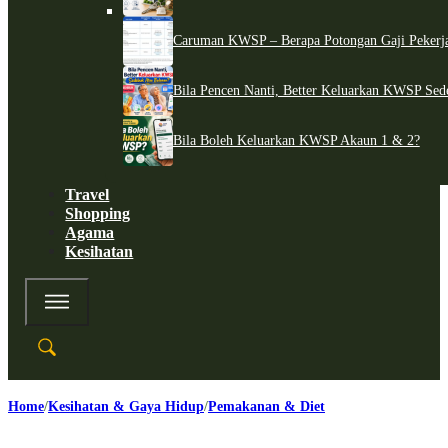
Caruman KWSP – Berapa Potongan Gaji Pekerj
Bila Pencen Nanti, Better Keluarkan KWSP Sed
Bila Boleh Keluarkan KWSP Akaun 1 & 2?
Travel
Shopping
Agama
Kesihatan
Home
Kesihatan & Gaya Hidup
Pemakanan & Diet