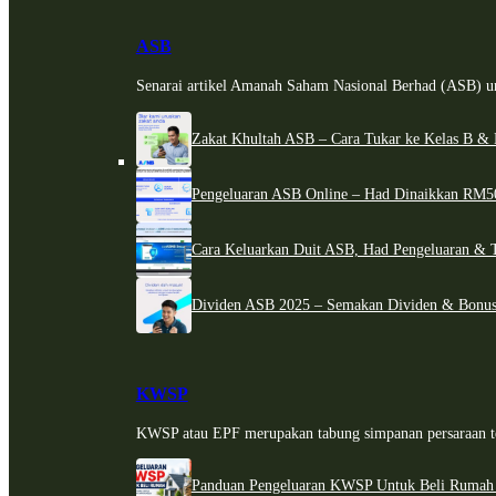
ASB
Senarai artikel Amanah Saham Nasional Berhad (ASB) un
Zakat Khultah ASB – Cara Tukar ke Kelas B & 
Pengeluaran ASB Online – Had Dinaikkan RM5
Cara Keluarkan Duit ASB, Had Pengeluaran & 
Dividen ASB 2025 – Semakan Dividen & Bonus
KWSP
KWSP atau EPF merupakan tabung simpanan persaraan te
Panduan Pengeluaran KWSP Untuk Beli Rumah