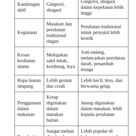
Gingerol, shogaol
Kandungan
Gingerol,
dalam kepekatan lebih
aktif
shogaol
tinggi
Masakan dan
Perubatan tradisional
perubatan
Kegunaan
untuk penyakit lebih
tradisional
kronik
ringan
Anti-radang,
Kesan
Melegakan
melancarkan peredaran
kesihatan
sakit tekak,
darah, penambah
utama
kembung, loya
tenaga
Rupa luaran
Lebih gemuk
Lebih kecil, tirus, dan
rimpang
dan cerah
berwarna gelap
Kerap
Penggunaan
digunakan
Jarang digunakan
dalam
dalam
dalam masakan, lebih
makanan
masakan
kepada perubatan
harian
Sangat meluas
Lebih popular di