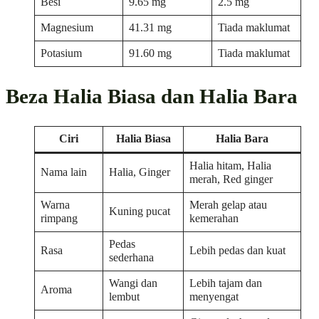
Besi
9.65 mg
2.5 mg
Magnesium
41.31 mg
Tiada maklumat
Potasium
91.60 mg
Tiada maklumat
Beza Halia Biasa dan Halia Bara
Ciri
Halia Biasa
Halia Bara
Halia hitam, Halia
Nama lain
Halia, Ginger
merah, Red ginger
Warna
Merah gelap atau
Kuning pucat
rimpang
kemerahan
Pedas
Rasa
Lebih pedas dan kuat
sederhana
Wangi dan
Lebih tajam dan
Aroma
lembut
menyengat