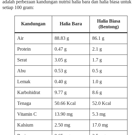
adalah perbezaan kandungan nutrisi halia bara dan halia biasa untuk
setiap 100 gram:
Halia Biasa
Kandungan
Halia Bara
(Bentong)
Air
88.83 g
86.1 g
Protein
0.47 g
2.1 g
Serat
3.05 g
1.7 g
Abu
0.53 g
0.5 g
Lemak
0.40 g
1.0 g
Karbohidrat
9.77 g
8.6 g
Tenaga
50.66 Kcal
52.0 Kcal
Vitamin C
13.90 mg
5.3 mg
Kalsium
2.50 mg
17.0 mg