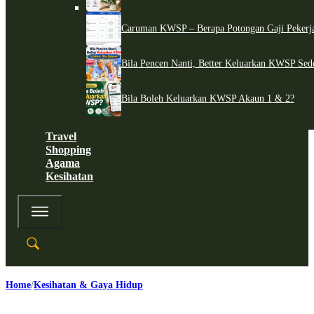
Caruman KWSP – Berapa Potongan Gaji Pekerj
Bila Pencen Nanti, Better Keluarkan KWSP Sed
Bila Boleh Keluarkan KWSP Akaun 1 & 2?
Travel
Shopping
Agama
Kesihatan
Home
Kesihatan & Gaya Hidup